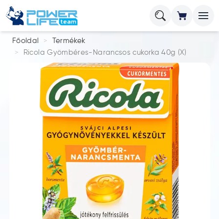
Főoldal
Termékek
Ricola Gyömbéres-Narancsos cukorka 40g (X)