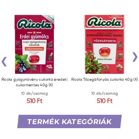
‹
Ricola gyógynövény cukorka eredeti
Ricola Tőzegáfonyás cukorka 40g (X)
cukormentes 40g (X)
10 db/csomag
10 db/csomag
510 Ft
510 Ft
TERMÉK KATEGÓRIÁK