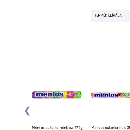
TERMÉK LEÍRÁSA
‹
y Lemon 33,5g
Mentos cukorka rainbow 37,5g
Mentos cukorka fruit 3