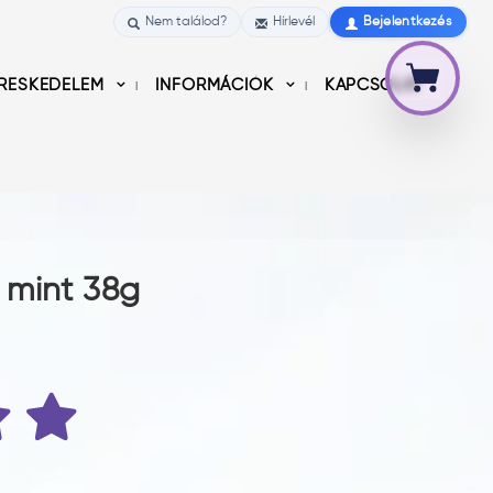
Nem találod?
Hírlevél
Bejelentkezés
RESKEDELEM
INFORMÁCIÓK
KAPCSOLAT
 mint 38g