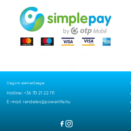
Cégünk elérhetőségei
Hotline:
+36 70 21 22 111
E-mail: rendeles@powerlife.hu