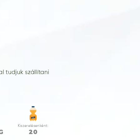
 tudjuk szállítani
Kiszerelésenként:
G
20