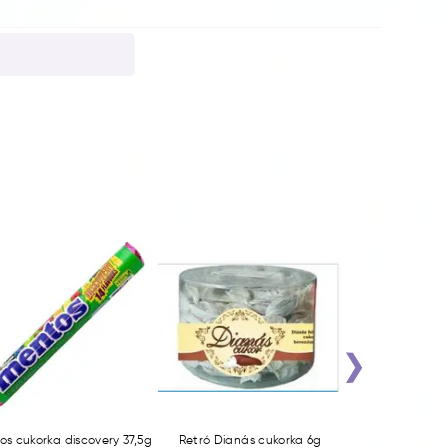
›
s cukorka discovery 37,5g
Retró Dianás cukorka 6g
Halls Honey 