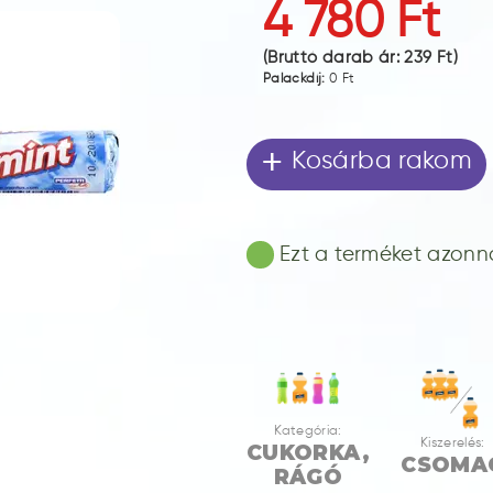
4 780 Ft
(Bruttó darab ár:
239 Ft
)
Palackdíj:
0 Ft
+
Kosárba rakom
Ezt a terméket azonnal
Kategória:
Kiszerelés:
CUKORKA,
CSOMA
RÁGÓ