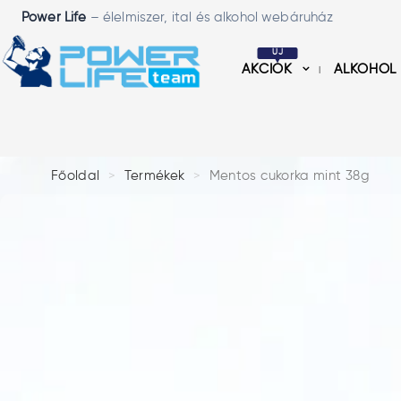
Power Life
– élelmiszer, ital és alkohol webáruház
ÚJ
AKCIÓK
ALKOHOL
Főoldal
Termékek
Mentos cukorka mint 38g