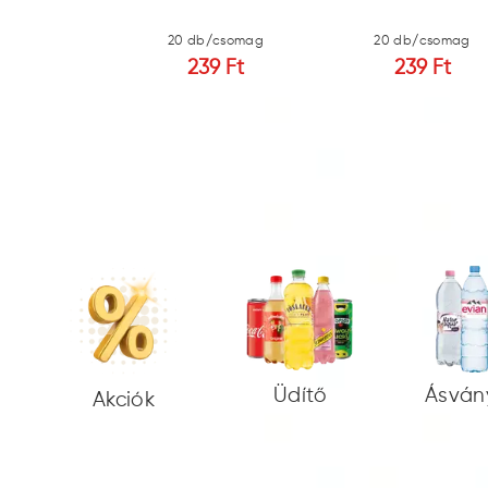
b/csomag
20 db/csomag
20 db/csomag
51 Ft
239 Ft
239 Ft
Üdítő
Ásván
Akciók