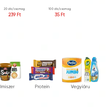
20 db/csomag
100 db/csomag
20 db/c
239 Ft
35 Ft
251 
elmiszer
Protein
Vegyiáru