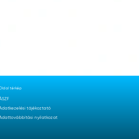
Oldal térkép
ÁSZF
Adatkezelési tájékoztató
Adattovábbítási nyilatkozat