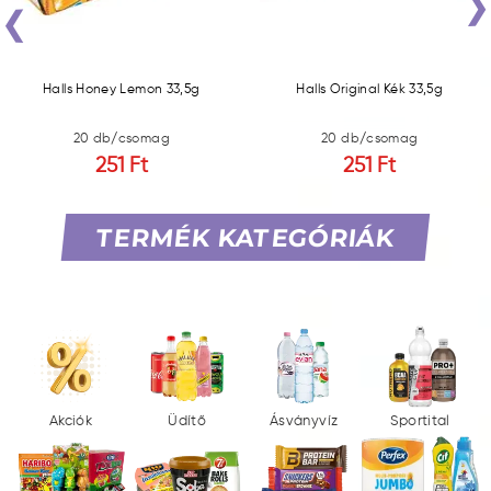
‹
Halls Honey Lemon 33,5g
Halls Original Kék 33,5g
20 db/csomag
20 db/csomag
251 Ft
251 Ft
TERMÉK KATEGÓRIÁK
Akciók
Üdítő
Ásványvíz
Sportital