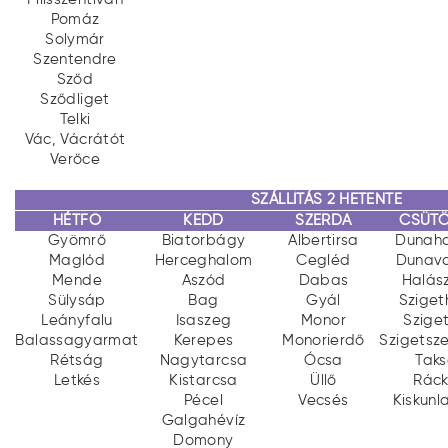
Pomáz
Solymár
Szentendre
Sződ
Sződliget
Telki
Vác, Vácrátót
Verőce
SZÁLLÍTÁS 2 HETENTE
HÉTFŐ
KEDD
SZERDA
CSÜT
Gyömrő
Biatorbágy
Albertirsa
Dunaha
Maglód
Herceghalom
Cegléd
Dunav
Mende
Aszód
Dabas
Halász
Sülysáp
Bag
Gyál
Szige
Leányfalu
Isaszeg
Monor
Szige
Balassagyarmat
Kerepes
Monorierdő
Szigetsze
Rétság
Nagytarcsa
Ócsa
Tak
Letkés
Kistarcsa
Üllő
Rác
Pécel
Vecsés
Kiskunl
Galgahévíz
Domony