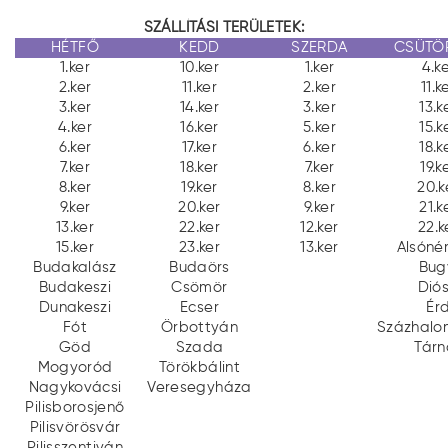
SZÁLLÍTÁSI TERÜLETEK:
HÉTFŐ
KEDD
SZERDA
CSÜTÖ
1.ker
10.ker
1.ker
4.k
2.ker
11.ker
2.ker
11.k
3.ker
14.ker
3.ker
13.k
4.ker
16.ker
5.ker
15.k
6.ker
17.ker
6.ker
18.k
7.ker
18.ker
7.ker
19.k
8.ker
19.ker
8.ker
20.k
9.ker
20.ker
9.ker
21.k
13.ker
22.ker
12.ker
22.k
15.ker
23.ker
13.ker
Alsóné
Budakalász
Budaörs
Bug
Budakeszi
Csömör
Dió
Dunakeszi
Ecser
Ér
Fót
Örbottyán
Százhalo
Göd
Szada
Tárn
Mogyoród
Törökbálint
Nagykovácsi
Veresegyháza
Pilisborosjenő
Pilisvörösvár
Pilisszentiván