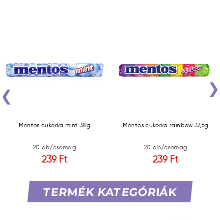
‹
Mentos cukorka mint 38g
Mentos cukorka rainbow 37,5g
20 db/csomag
20 db/csomag
239 Ft
239 Ft
TERMÉK KATEGÓRIÁK