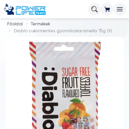
Főoldal
Termékek
Diablo cukormentes gyümölcskaramella 75g (X)