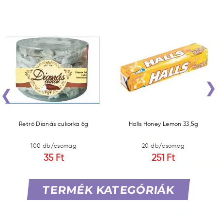
‹
Retró Dianás cukorka 6g
Halls Honey Lemon 33,5g
100 db/csomag
20 db/csomag
35 Ft
251 Ft
TERMÉK KATEGÓRIÁK