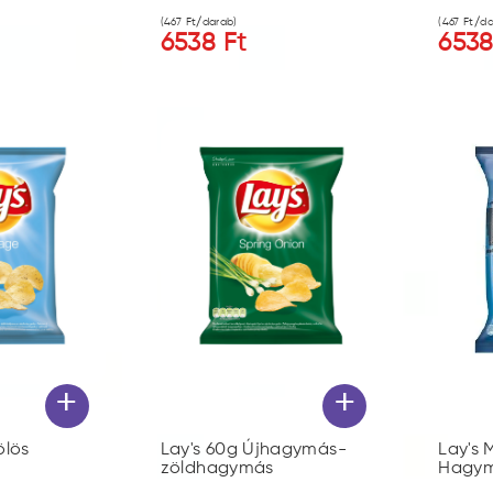
(
467
Ft/darab)
(
467
Ft/da
6538
Ft
653
+
+
ölös
Lay's 60g Újhagymás-
Lay's 
zöldhagymás
Hagym