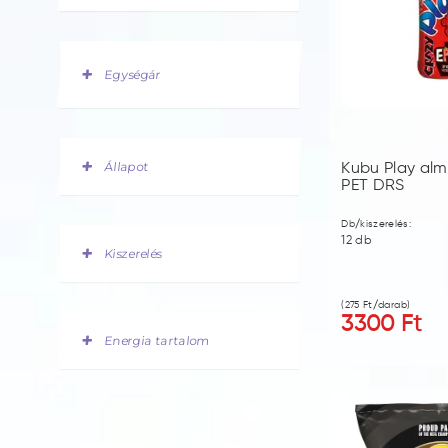
Egységár
Állapot
Kubu Play alm
PET DRS
Db/kiszerelés:
12
db
Kiszerelés
(
275
Ft/darab)
3300
Ft
Energia tartalom