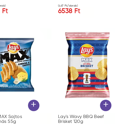
rab)
(
467
Ft/darab)
8
Ft
6538
Ft
+
+
MAX Sajtos
Lay's Wavy BBQ Beef
ás 55g
Brisket 120g