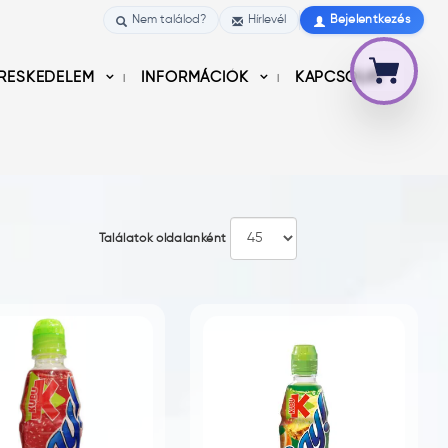
Nem találod?
Hírlevél
Bejelentkezés
RESKEDELEM
INFORMÁCIÓK
KAPCSOLAT
Találatok oldalanként