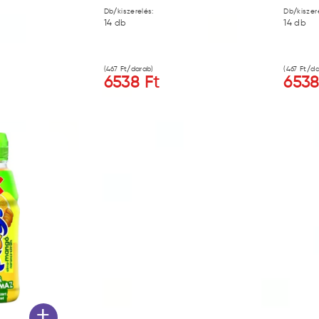
Db/kiszerelés:
Db/kiszer
14
db
14
db
(
467
Ft/darab)
(
467
Ft/da
6538
Ft
653
+