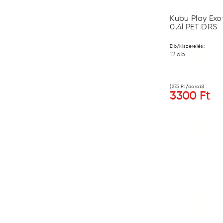
Kubu Play Ex
0,4l PET DRS
Db/kiszerelés:
12
db
(
275
Ft/darab)
3300
Ft