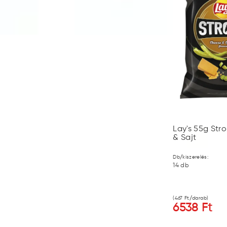
Lay's 55g St
& Sajt
Db/kiszerelés:
14
db
(
467
Ft/darab)
6538
Ft