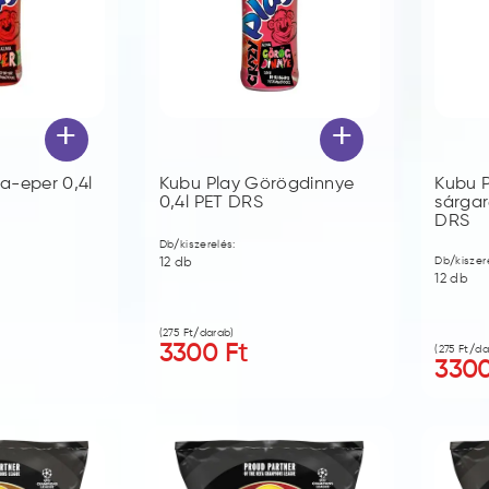
+
+
a-eper 0,4l
Kubu Play Görögdinnye
Kubu 
0,4l PET DRS
sárgar
DRS
Db/kiszerelés:
Db/kiszer
12
db
12
db
(
275
Ft/darab)
3300
Ft
(
275
Ft/da
330