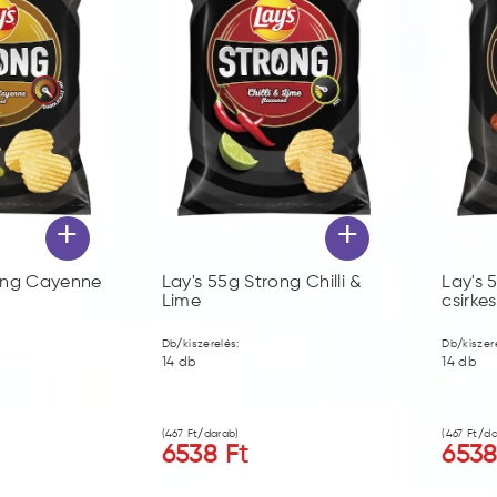
+
+
rong Cayenne
Lay's 55g Strong Chilli &
Lay's 
Lime
csirke
Db/kiszerelés:
Db/kiszer
14
db
14
db
(
467
Ft/darab)
(
467
Ft/da
6538
Ft
653