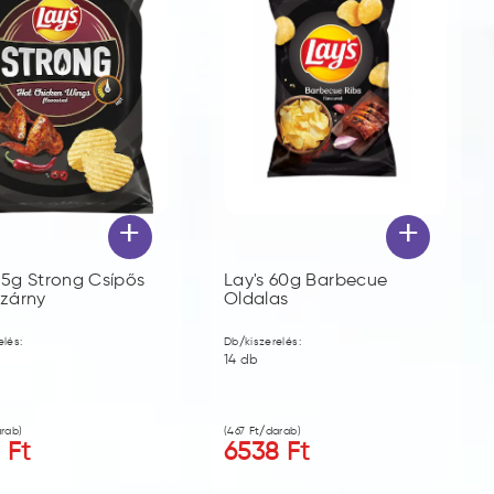
+
+
55g Strong Csípős
Lay's 60g Barbecue
szárny
Oldalas
elés:
Db/kiszerelés:
14
db
rab)
(
467
Ft/darab)
8
Ft
6538
Ft