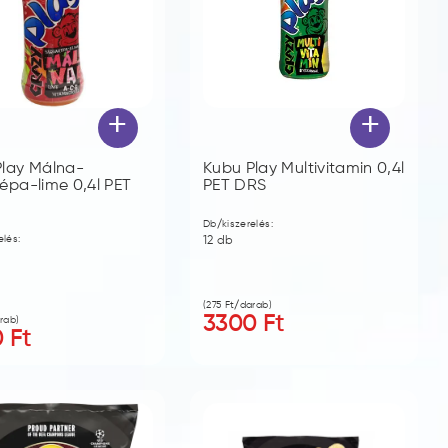
+
+
Play Málna-
Kubu Play Multivitamin 0,4l
épa-lime 0,4l PET
PET DRS
Db/kiszerelés:
elés:
12
db
(
275
Ft/darab)
3300
Ft
rab)
0
Ft