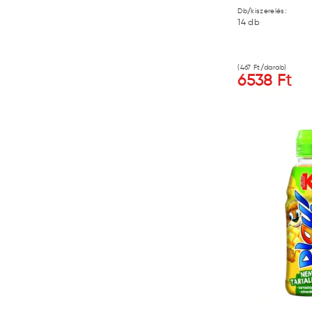
Db/kiszerelés:
14
db
(
467
Ft/darab)
6538
Ft