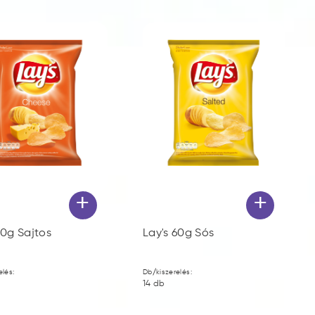
+
+
60g Sajtos
Lay's 60g Sós
elés:
Db/kiszerelés:
14
db