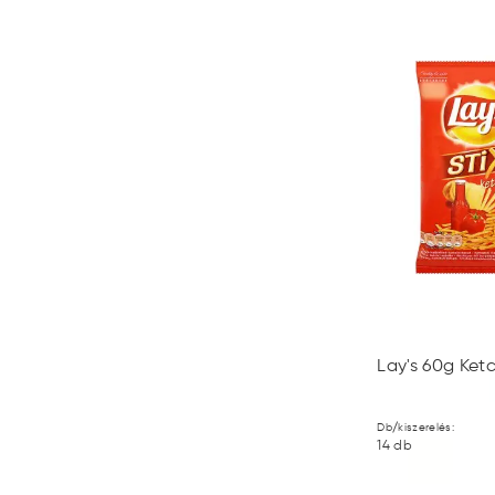
Lay's 60g Ketc
Db/kiszerelés:
14
db