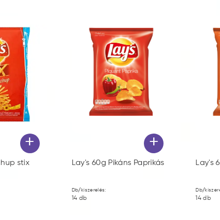
+
+
hup stix
Lay's 60g Pikáns Paprikás
Lay's 
Db/kiszerelés:
Db/kiszer
14
db
14
db