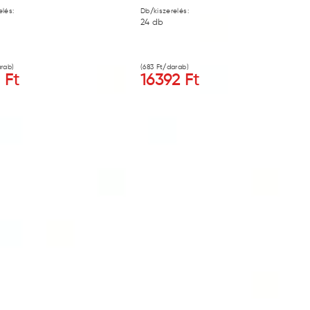
elés:
Db/kiszerelés:
24
db
rab)
(
683
Ft/darab)
8
Ft
16392
Ft