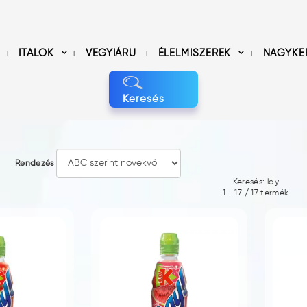
ITALOK
VEGYIÁRU
ÉLELMISZEREK
NAGYKE
Keresés
Rendezés
Keresés: lay
1
-
17
/
17
termék