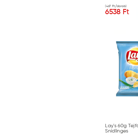
(
467
Ft/darab)
6538
Ft
Lay's 60g Tejf
Snidlinges