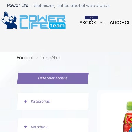
Power Life
– élelmiszer, ital és alkohol webáruház
ÚJ
AKCIÓK
ALKOHOL
Főoldal
Termékek
Feltételek törlése
Kategóriák
Márkáink