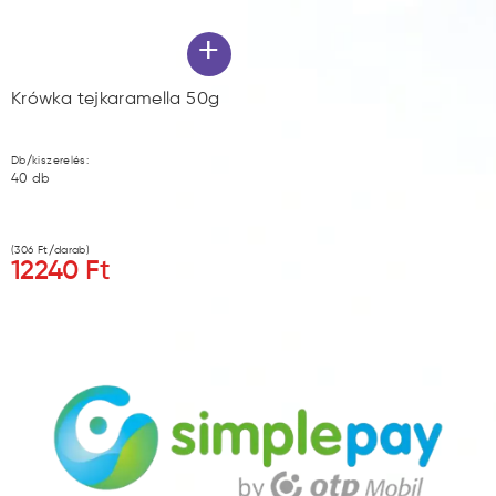
+
Krówka tejkaramella 50g
Db/kiszerelés:
40
db
(
306
Ft/darab)
12240
Ft