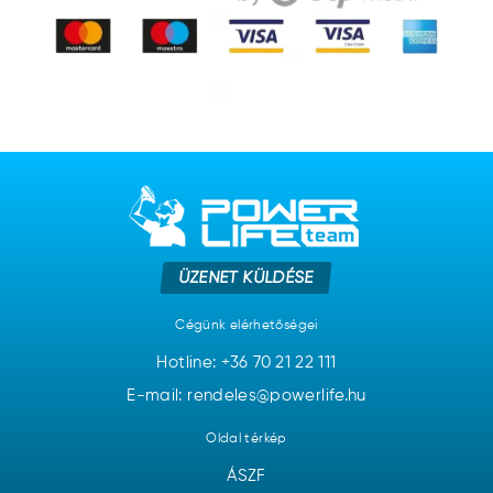
ÜZENET KÜLDÉSE
Cégünk elérhetőségei
Hotline:
+36 70 21 22 111
E-mail: rendeles@powerlife.hu
Oldal térkép
ÁSZF