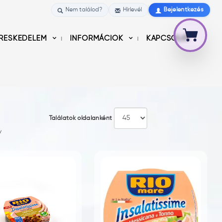
Nem találod?
Hírlevél
Bejelentkezés
RESKEDELEM
INFORMÁCIÓK
KAPCSOLAT
Találatok oldalanként
v