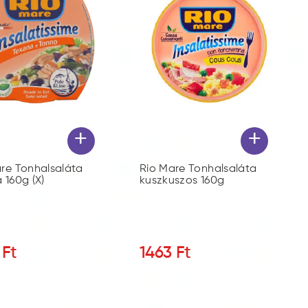
+
+
re Tonhalsaláta
Rio Mare Tonhalsaláta
 160g (X)
kuszkuszos 160g
Ft
1463
Ft