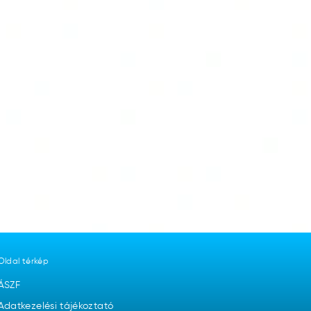
Oldal térkép
ÁSZF
Adatkezelési tájékoztató