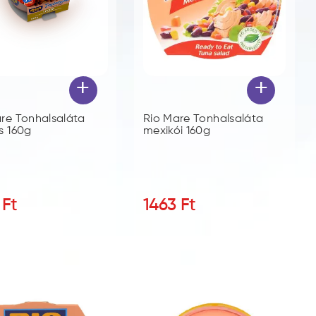
+
+
re Tonhalsaláta
Rio Mare Tonhalsaláta
s 160g
mexikói 160g
Ft
1463
Ft