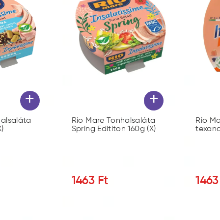
+
+
alsaláta
Rio Mare Tonhalsaláta
Rio Ma
)
Spring Edititon 160g (X)
texana
1463
Ft
1463