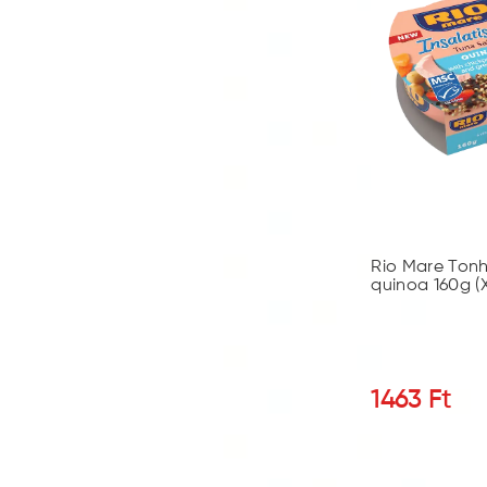
Rio Mare Tonh
quinoa 160g (X
1463
Ft