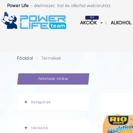
Power Life
– élelmiszer, ital és alkohol webáruház
ÚJ
AKCIÓK
ALKOHOL
Főoldal
Termékek
Feltételek törlése
Kategóriák
Márkáink