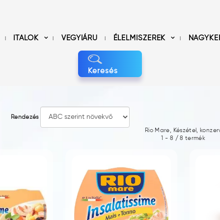
ITALOK
VEGYIÁRU
ÉLELMISZEREK
NAGYKE
Keresés
Rendezés
Rio Mare, Készétel, konzer
1
-
8
/
8
termék