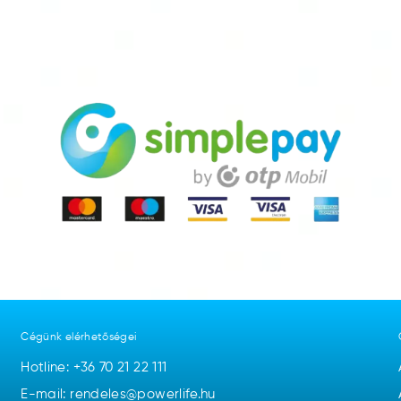
Cégünk elérhetőségei
Hotline:
+36 70 21 22 111
E-mail: rendeles@powerlife.hu