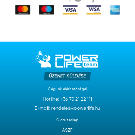
ÜZENET KÜLDÉSE
Cégünk elérhetőségei
Hotline:
+36 70 21 22 111
E-mail: rendeles@powerlife.hu
Oldal térkép
ÁSZF