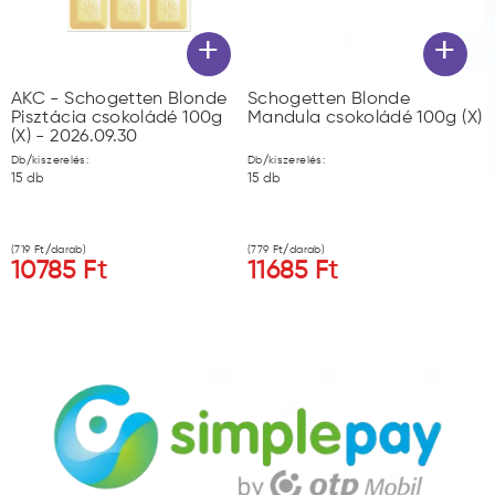
+
+
AKC - Schogetten Blonde
Schogetten Blonde
Pisztácia csokoládé 100g
Mandula csokoládé 100g (X)
(X) - 2026.09.30
Db/kiszerelés:
Db/kiszerelés:
15
db
15
db
(
719
Ft/darab)
(
779
Ft/darab)
10785
Ft
11685
Ft