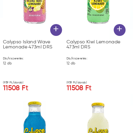
+
+
Calypso Island Wave
Calypso Kiwi Lemonade
Lemonade 473ml DRS
473ml DRS
Db/kiszerelés:
Db/kiszerelés:
12
db
12
db
(
959
Ft/darab)
(
959
Ft/darab)
11508
Ft
11508
Ft