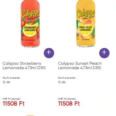
+
+
Calypso Strawberry
Calypso Sunset Peach
Lemonade 473ml DRS
Lemonade 473ml DRS
Db/kiszerelés:
Db/kiszerelés:
12
db
12
db
(
959
Ft/darab)
(
959
Ft/darab)
11508
Ft
11508
Ft