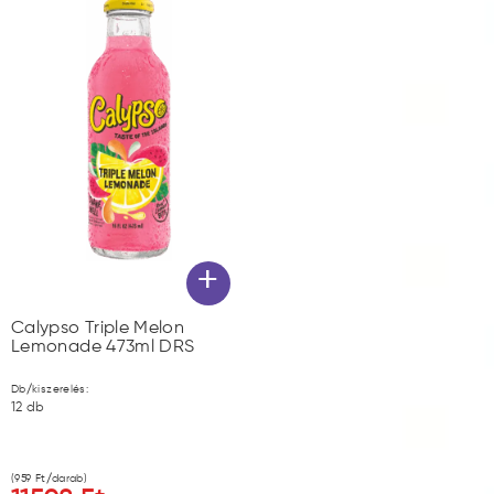
+
Calypso Triple Melon
Lemonade 473ml DRS
Db/kiszerelés:
12
db
(
959
Ft/darab)