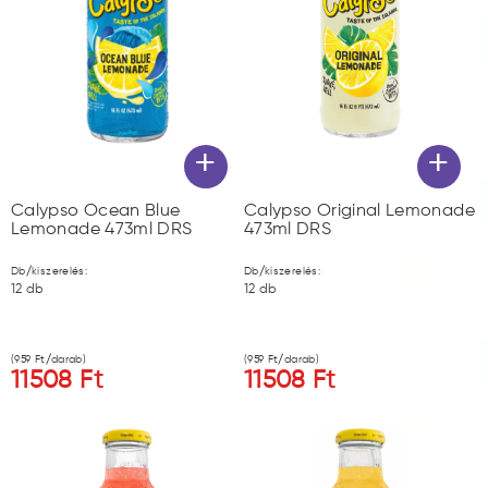
+
+
Calypso Ocean Blue
Calypso Original Lemonade
Lemonade 473ml DRS
473ml DRS
Db/kiszerelés:
Db/kiszerelés:
12
db
12
db
(
959
Ft/darab)
(
959
Ft/darab)
11508
Ft
11508
Ft