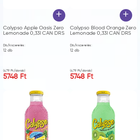
+
+
Calypso Apple Oasis Zero
Calypso Blood Orange Zero
Lemonade 0,33l CAN DRS
Lemonade 0,33l CAN DRS
Db/kiszerelés:
Db/kiszerelés:
12
db
12
db
(
479
Ft/darab)
(
479
Ft/darab)
5748
Ft
5748
Ft