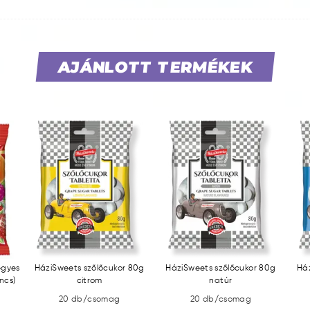
AJÁNLOTT TERMÉKEK
egyes
HáziSweets szőlőcukor 80g
HáziSweets szőlőcukor 80g
Há
ncs)
citrom
natúr
20 db/csomag
20 db/csomag