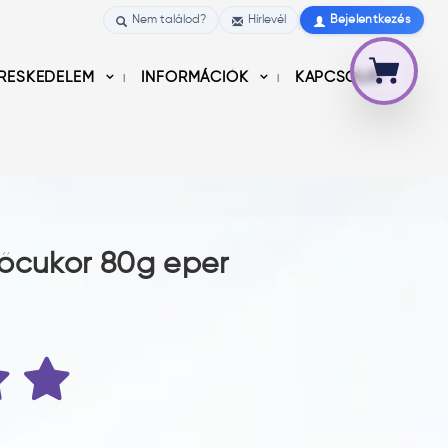
Nem találod?
Hírlevél
Bejelentkezés
RESKEDELEM
INFORMÁCIÓK
KAPCSOLAT
lőcukor 80g eper