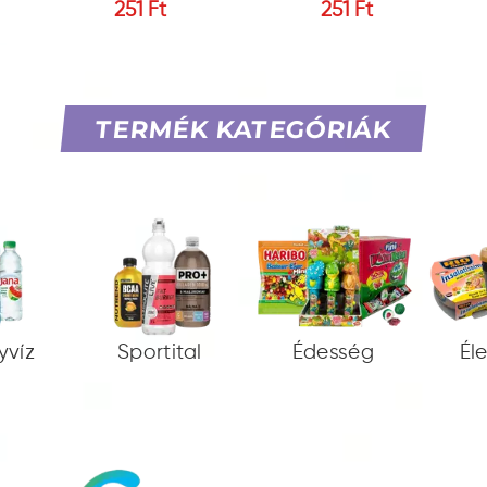
251 Ft
251 Ft
TERMÉK KATEGÓRIÁK
yvíz
Sportital
Édesség
Él