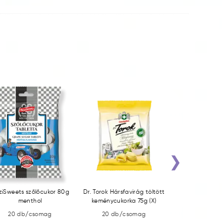
›
ziSweets szőlőcukor 80g
Dr. Torok Hársfavirág töltött
Red or Blue 
menthol
keménycukorka 75g (X)
puhakaramel
cukorbevon
20 db/csomag
20 db/csomag
20 db/c