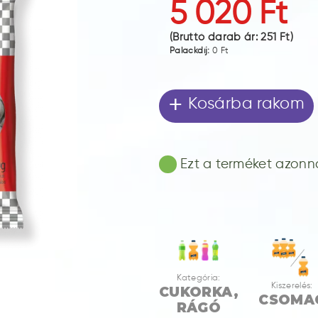
5 020 Ft
(Bruttó darab ár:
251 Ft
)
Palackdíj:
0 Ft
+
Kosárba rakom
Ezt a terméket azonnal
Kategória:
Kiszerelés:
CUKORKA,
CSOMA
RÁGÓ