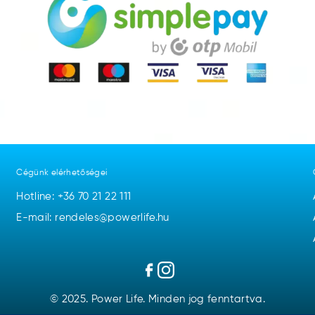
Cégünk elérhetőségei
Hotline:
+36 70 21 22 111
E-mail: rendeles@powerlife.hu
© 2025. Power Life. Minden jog fenntartva.