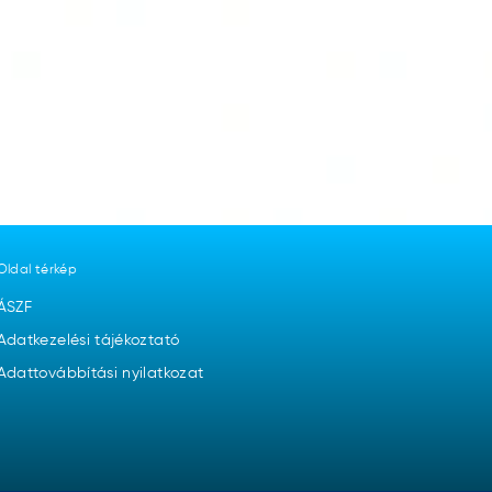
Oldal térkép
ÁSZF
Adatkezelési tájékoztató
Adattovábbítási nyilatkozat