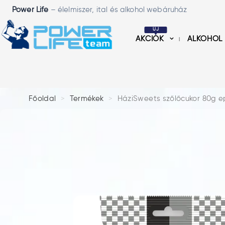
Power Life
– élelmiszer, ital és alkohol webáruház
ÚJ
AKCIÓK
ALKOHOL
Főoldal
Termékek
HáziSweets szőlőcukor 80g e