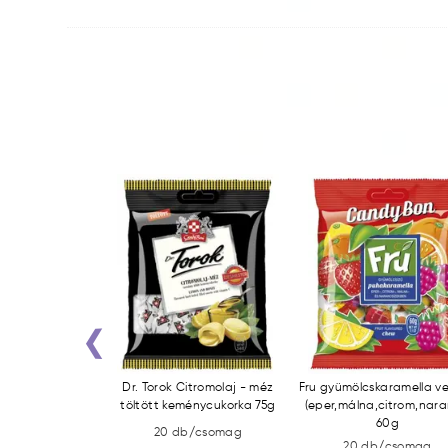
‹
e gyümölcsízű
Dr. Torok Citromolaj - méz
Fru gyümölcskaramella v
ella savanyú
töltött keménycukorka 75g
(eper,málna,citrom,nara
onattal 75g
60g
20 db/csomag
b/csomag
20 db/csomag