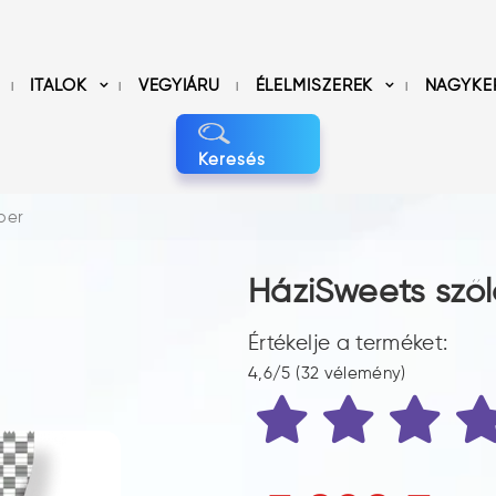
ITALOK
VEGYIÁRU
ÉLELMISZEREK
NAGYKE
Keresés
per
HáziSweets sző
Értékelje a terméket:
4,6/5 (32 vélemény)