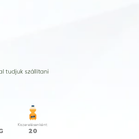
 tudjuk szállítani
Kiszerelésenként:
G
20