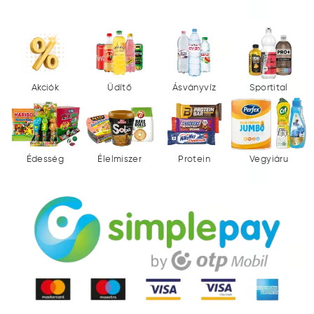
Akciók
Üdítő
Ásványvíz
Sportital
Édesség
Élelmiszer
Protein
Vegyiáru