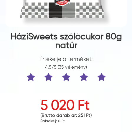
HáziSweets szőlőcukor 80g
natúr
Értékelje a terméket:
4,5/5 (35 vélemény)
5 020 Ft
(Bruttó darab ár:
251 Ft
)
Palackdíj:
0 Ft