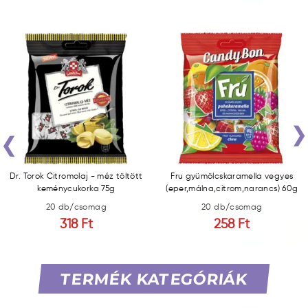
‹
Dr. Torok Citromolaj - méz töltött
Fru gyümölcskaramella vegyes
keménycukorka 75g
(eper,málna,citrom,narancs) 60g
20 db/csomag
20 db/csomag
318 Ft
258 Ft
TERMÉK KATEGÓRIÁK