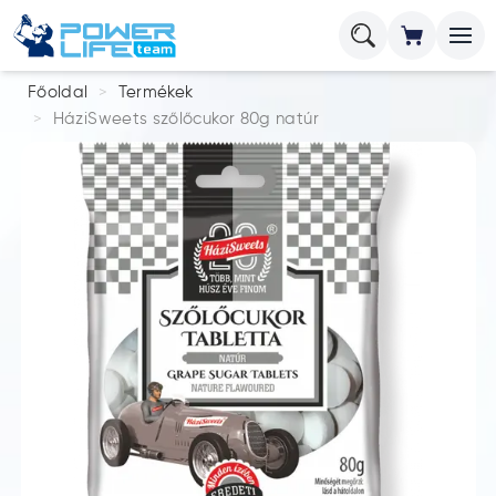
Főoldal
Termékek
HáziSweets szőlőcukor 80g natúr