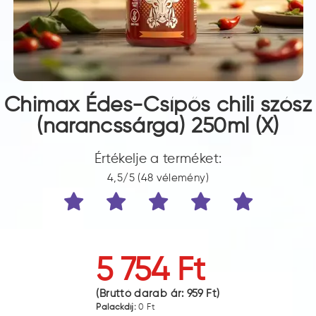
Chimax Édes-Csípős chili szósz
(narancssárga) 250ml (X)
Értékelje a terméket:
4,5/5 (48 vélemény)
5 754 Ft
(Bruttó darab ár:
959 Ft
)
Palackdíj:
0 Ft