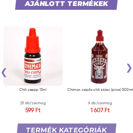
AJÁNLOTT TERMÉKEK
‹
Chili csepp 13ml
Chimax csípős chili szósz (piros) 500ml
25 db/csomag
6 db/csomag
599 Ft
1 607 Ft
TERMÉK KATEGÓRIÁK