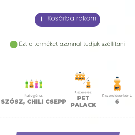
+
Kosárba rakom
Ezt a terméket azonnal tudjuk szállítani
Kiszerelés:
Kategória:
Kiszerelésenként:
PET
SZÓSZ, CHILI CSEPP
6
PALACK