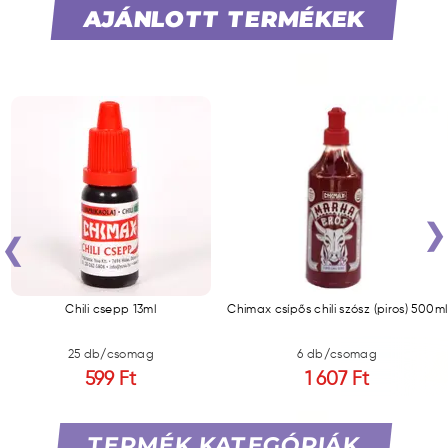
AJÁNLOTT TERMÉKEK
‹
Chili csepp 13ml
Chimax csípős chili szósz (piros) 500ml
25 db/csomag
6 db/csomag
599 Ft
1 607 Ft
TERMÉK KATEGÓRIÁK