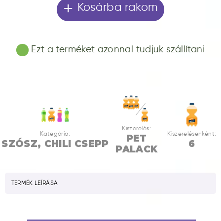
+
Kosárba rakom
Ezt a terméket azonnal tudjuk szállítani
Kiszerelés:
Kategória:
Kiszerelésenként:
PET
SZÓSZ, CHILI CSEPP
6
PALACK
TERMÉK LEÍRÁSA