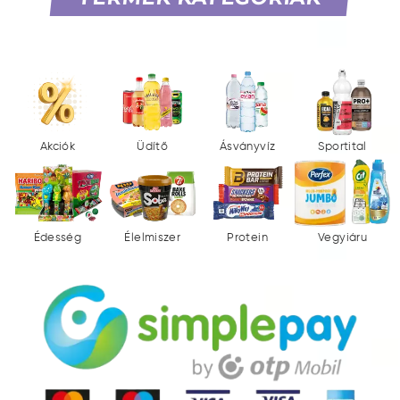
Akciók
Üdítő
Ásványvíz
Sportital
Édesség
Élelmiszer
Protein
Vegyiáru