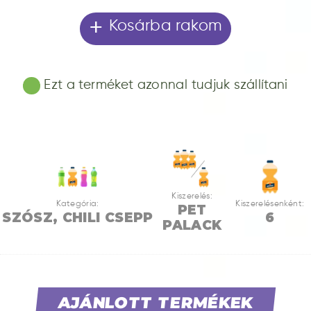
+
Kosárba rakom
Ezt a terméket azonnal tudjuk szállítani
Kiszerelés:
Kategória:
Kiszerelésenként:
PET
SZÓSZ, CHILI CSEPP
6
PALACK
AJÁNLOTT TERMÉKEK