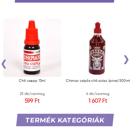
‹
Chili csepp 13ml
Chimax csípős chili szósz (piros) 500ml
25 db/csomag
6 db/csomag
599 Ft
1 607 Ft
TERMÉK KATEGÓRIÁK