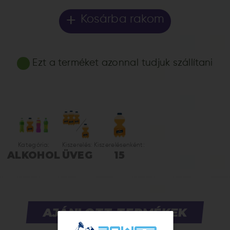
+
Kosárba rakom
Ezt a terméket azonnal tudjuk szállítani
Kategória:
Kiszerelés:
Kiszerelésenként:
ALKOHOL
ÜVEG
15
AJÁNLOTT TERMÉKEK