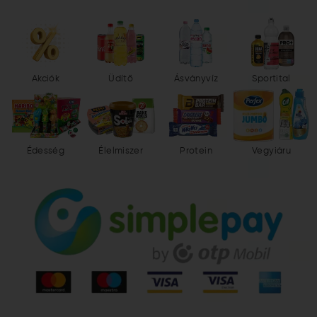
Akciók
Üdítő
Ásványvíz
Sportital
Édesség
Élelmiszer
Protein
Vegyiáru