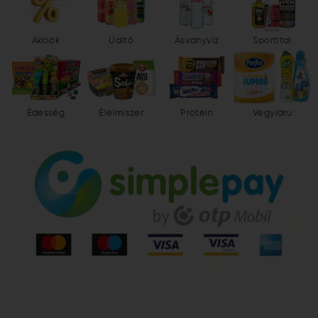
Akciók
Üdítő
Ásványvíz
Sportital
Édesség
Élelmiszer
Protein
Vegyiáru