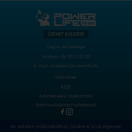
ÜZENET KÜLDÉSE
Cégünk elérhetőségei
Hotline:
+36 70 21 22 111
E-mail: rendeles@powerlife.hu
Oldal térkép
ÁSZF
Adatkezelési tájékoztató
Adattovábbítási nyilatkozat
© 2025. Power Life. Minden jog fenntartva.
Az oldalon működéséhez cookie-k szükségesek.