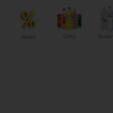
Üdítő
Ásván
Akciók