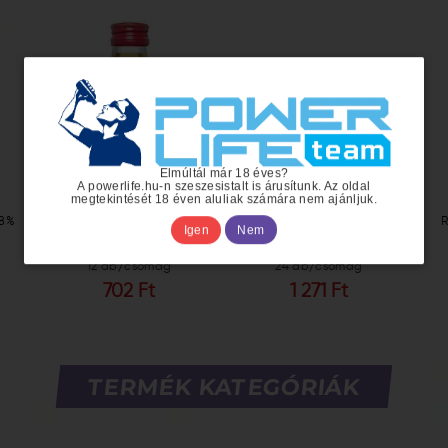
Elmúltál már 18 éves?
A powerlife.hu-n szeszesistalt is árusítunk. Az oldal
megtekintését 18 éven aluliak számára nem ajánljuk.
28%
Royal Mogyoró 0,1l 28%
Royal Sárgabarack 0,2l 28%
R
Igen
Nem
12 db/csomag
24 db/csomag
702 Ft
1 271 Ft
TERMÉK KATEGÓRIÁK