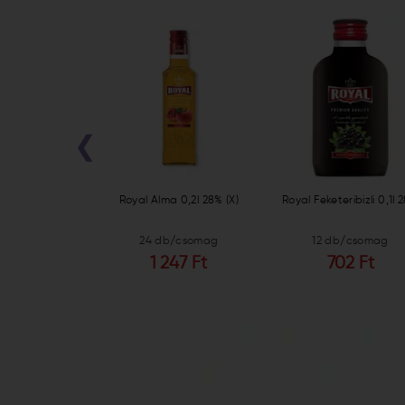
‹
onGrass original
Royal Alma 0,2l 28% (X)
Royal Feketeribizli 0,1l 
l 37,5%
b/csomag
24 db/csomag
12 db/csomag
211 Ft
1 247 Ft
702 Ft