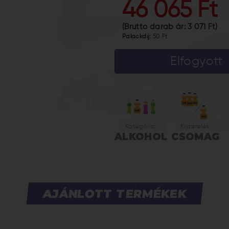
46 065 Ft
(Bruttó darab ár:
3 071 Ft
)
Palackdíj:
50 Ft
Elfogyott
Kategória:
Kiszerelés:
ALKOHOL
CSOMAG
AJÁNLOTT TERMÉKEK