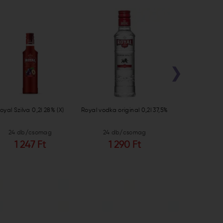
›
oyal Szilva 0,2l 28% (X)
Royal vodka original 0,2l 37,5%
Zubrowka BisonG
0,7l 3
24 db/csomag
24 db/csomag
12 db/c
1 247 Ft
1 290 Ft
4 211