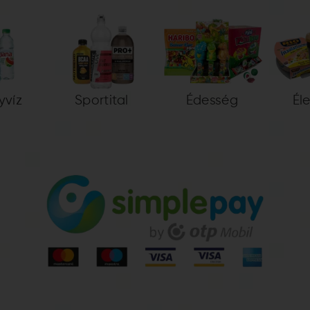
yvíz
Sportital
Édesség
Él