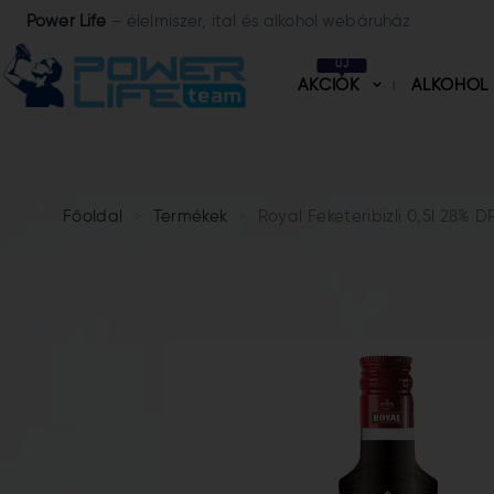
Power Life
– élelmiszer, ital és alkohol webáruház
ÚJ
AKCIÓK
ALKOHOL
Főoldal
Termékek
Royal Feketeribizli 0,5l 28% D