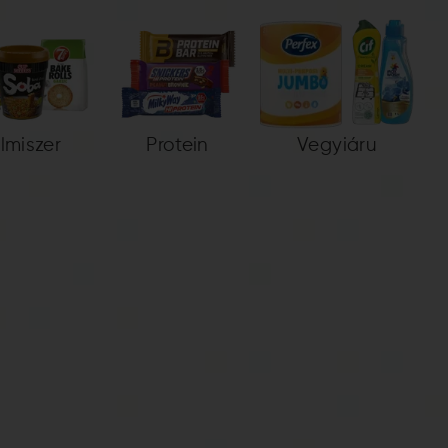
elmiszer
Protein
Vegyiáru