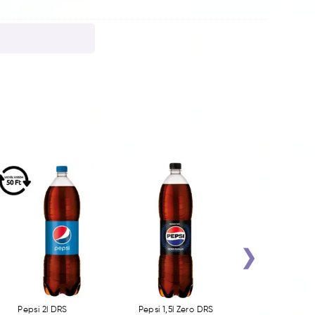
›
Pepsi 2l DRS
Pepsi 1,5l Zero DRS
Mountain Dew 