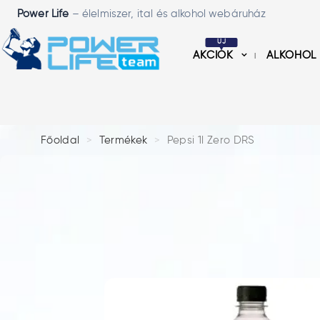
Power Life
– élelmiszer, ital és alkohol webáruház
ÚJ
AKCIÓK
ALKOHOL
Főoldal
Termékek
Pepsi 1l Zero DRS