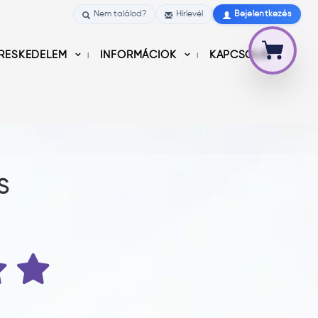
Nem találod?
Hírlevél
Bejelentkezés
RESKEDELEM
INFORMÁCIÓK
KAPCSOLAT
S