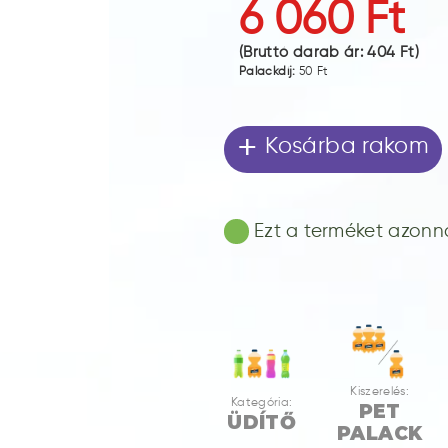
6 060 Ft
(Bruttó darab ár:
404 Ft
)
Palackdíj:
50 Ft
+
Kosárba rakom
Ezt a terméket azonnal
Kiszerelés:
Kategória:
PET
ÜDÍTŐ
PALACK