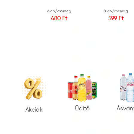
b/csomag
6 db/csomag
8 db/csomag
0 Ft
480 Ft
599 Ft
Üdítő
Ásván
Akciók