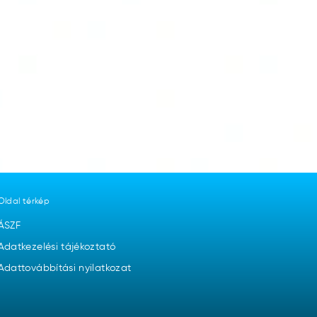
Oldal térkép
ÁSZF
Adatkezelési tájékoztató
Adattovábbítási nyilatkozat