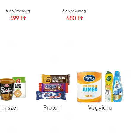
8 db/csomag
6 db/csomag
12 db/c
599 Ft
480 Ft
350
elmiszer
Protein
Vegyiáru