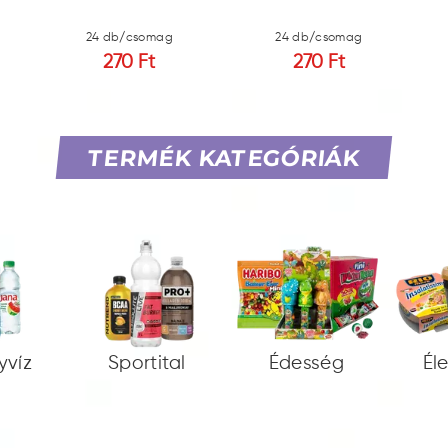
24 db/csomag
24 db/csomag
270 Ft
270 Ft
TERMÉK KATEGÓRIÁK
yvíz
Sportital
Édesség
Él