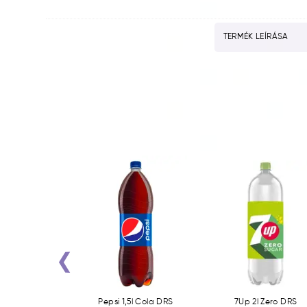
TERMÉK LEÍRÁSA
‹
w 0,5l PET DRS
Pepsi 1,5l Cola DRS
7Up 2l Zero DRS