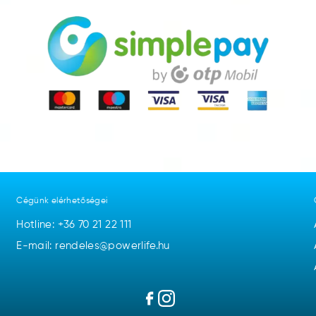
Cégünk elérhetőségei
Hotline:
+36 70 21 22 111
E-mail: rendeles@powerlife.hu