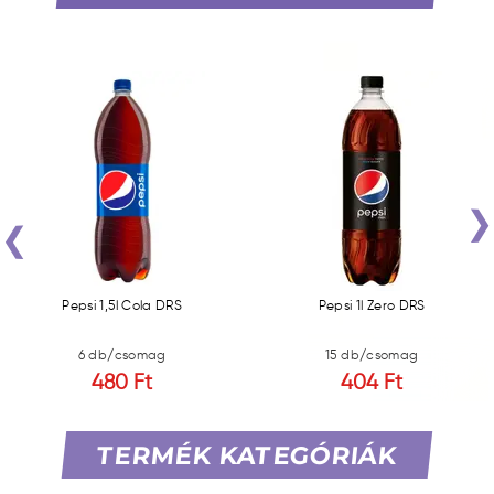
‹
Pepsi 1,5l Cola DRS
Pepsi 1l Zero DRS
6 db/csomag
15 db/csomag
480 Ft
404 Ft
TERMÉK KATEGÓRIÁK