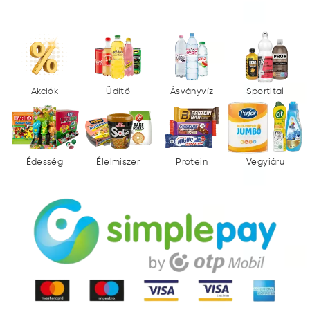
Akciók
Üdítő
Ásványvíz
Sportital
Édesség
Élelmiszer
Protein
Vegyiáru