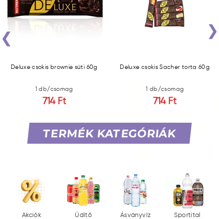
‹
Deluxe csokis brownie süti 60g
Deluxe csokis Sacher torta 60g
1 db/csomag
1 db/csomag
714 Ft
714 Ft
TERMÉK KATEGÓRIÁK
Akciók
Üdítő
Ásványvíz
Sportital