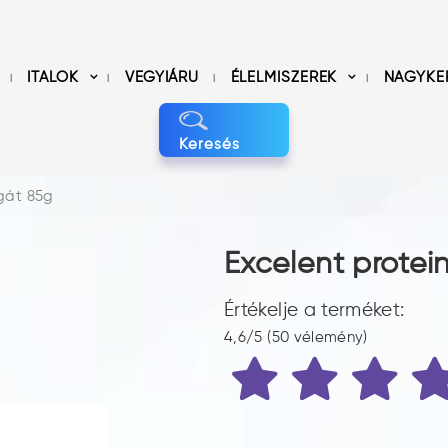
ITALOK
VEGYIÁRU
ÉLELMISZEREK
NAGYKE
Keresés
ugát 85g
Excelent protei
Értékelje a terméket:
4,6/5 (50 vélemény)