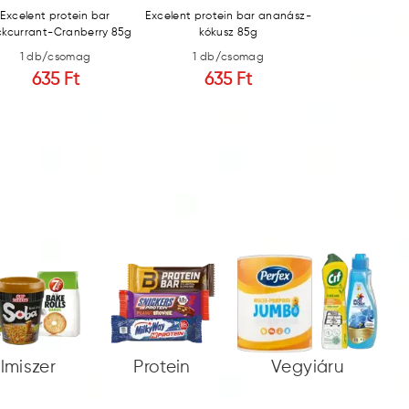
Excelent protein bar
Excelent protein bar ananász-
Excelent protei
ckcurrant-Cranberry 85g
kókusz 85g
málna
1 db/csomag
1 db/csomag
1 db/c
635 Ft
635 Ft
635
elmiszer
Protein
Vegyiáru