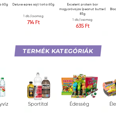
ta 60g
Deluxe epres sajt torta 60g
Excelent protein bar
mogyoróvajas (peanut butter)
Bla
85g
1 db/csomag
1 db/csomag
714 Ft
635 Ft
TERMÉK KATEGÓRIÁK
yvíz
Sportital
Édesség
Él