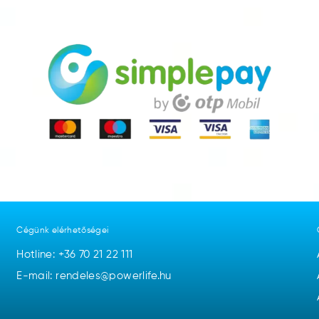
Cégünk elérhetőségei
Hotline:
+36 70 21 22 111
E-mail: rendeles@powerlife.hu