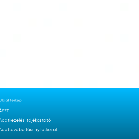
Oldal térkép
ÁSZF
Adatkezelési tájékoztató
Adattovábbítási nyilatkozat