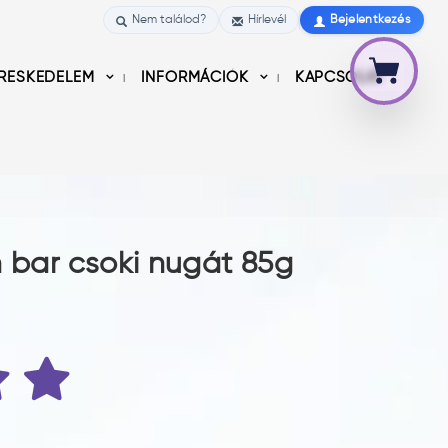
Nem találod?
Hírlevél
Bejelentkezés
RESKEDELEM
INFORMÁCIÓK
KAPCSOLAT
n bar csoki nugát 85g