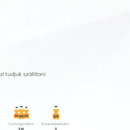
 tudjuk szállítani
Csomagonként:
Kiszerelésenként:
G
18
1