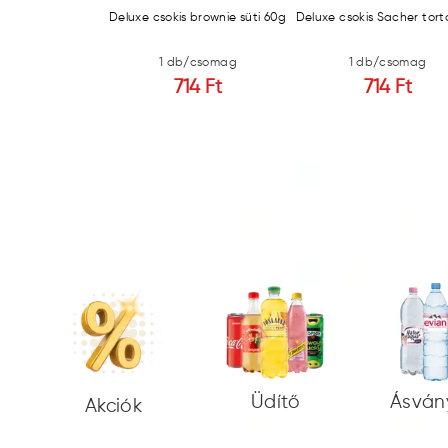
ein bar citrom +
Deluxe csokis brownie süti 60g
Deluxe csokis Sacher tor
na 85g
/csomag
1 db/csomag
1 db/csomag
5 Ft
714 Ft
714 Ft
Üdítő
Ásván
Akciók