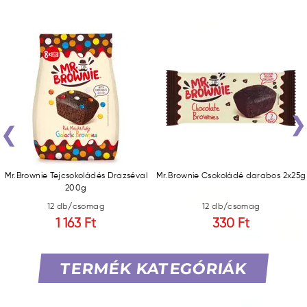
‹
Mr.Brownie Tejcsokoládés Drazséval
Mr.Brownie Csokoládé darabos 2x25g
200g
12 db/csomag
12 db/csomag
1 163 Ft
330 Ft
TERMÉK KATEGÓRIÁK