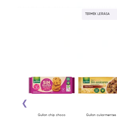
TERMÉK LEÍRÁSA
‹
CSOKIS SZELET
Gullon chip choco
Gullon cukormentes