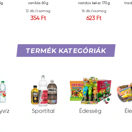
5g
vaníliás 60g
rostdús keksz 170g
trad
12 db/csomag
16 db/csomag
354 Ft
623 Ft
TERMÉK KATEGÓRIÁK
yvíz
Sportital
Édesség
Él