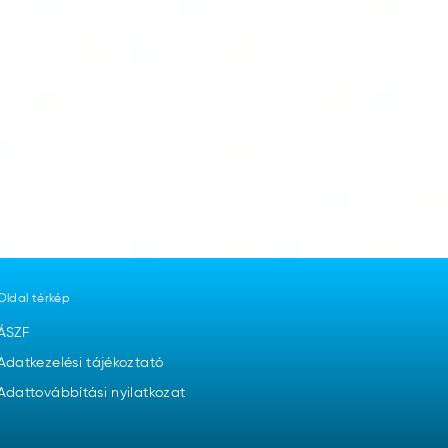
Oldal térkép
ÁSZF
Adatkezelési tájékoztató
Adattovábbítási nyilatkozat