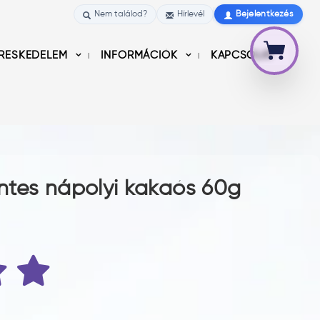
Nem találod?
Hírlevél
Bejelentkezés
RESKEDELEM
INFORMÁCIÓK
KAPCSOLAT
ntes nápolyi kakaós 60g