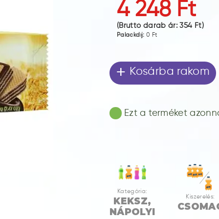
4 248 Ft
(Bruttó darab ár:
354 Ft
)
Palackdíj:
0 Ft
+
Kosárba rakom
Ezt a terméket azonnal
Kategória:
Kiszerelés:
KEKSZ,
CSOMA
NÁPOLYI