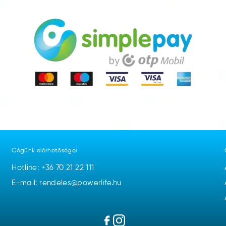
Cégünk elérhetőségei
Hotline:
+36 70 21 22 111
E-mail: rendeles@powerlife.hu