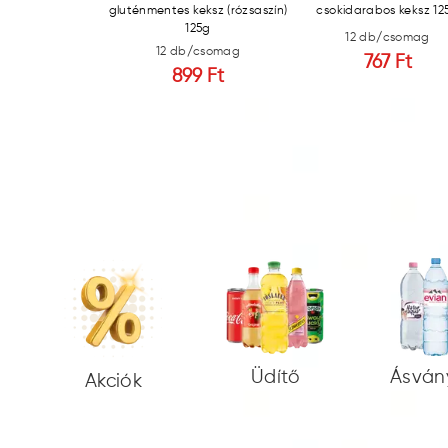
sokis 30g
gluténmentes keksz (rózsaszín)
csokidarabos keksz 12
125g
b/csomag
12 db/csomag
12 db/csomag
19 Ft
767 Ft
899 Ft
Üdítő
Ásván
Akciók