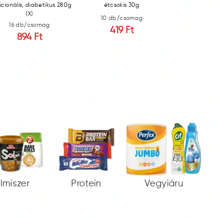
icionális, diabetikus 280g
étcsokis 30g
fehércso
(X)
10 db/csomag
10 db/c
16 db/csomag
419 Ft
419
894 Ft
elmiszer
Protein
Vegyiáru