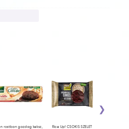
›
on rostban gazdag keksz,
Rice Up! CSOKIS SZELET
Rice Up! CSO