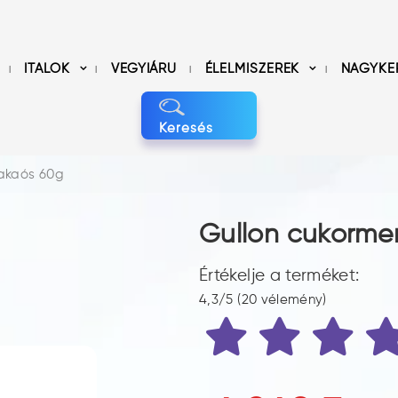
ITALOK
VEGYIÁRU
ÉLELMISZEREK
NAGYKE
Keresés
kakaós 60g
Gullon cukorme
Értékelje a terméket:
4,3/5 (20 vélemény)