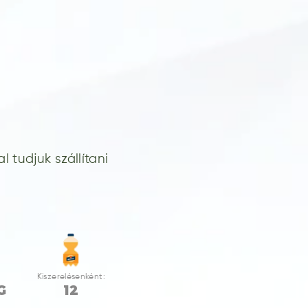
 tudjuk szállítani
Kiszerelésenként:
G
12