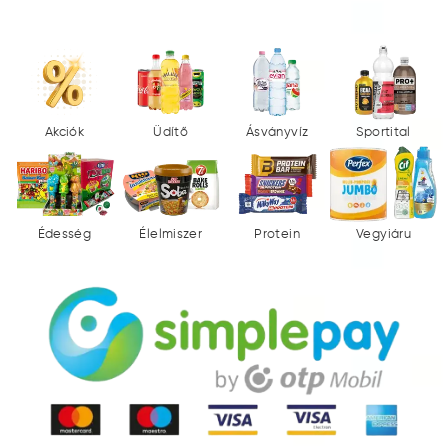
Akciók
Üdítő
Ásványvíz
Sportital
Édesség
Élelmiszer
Protein
Vegyiáru