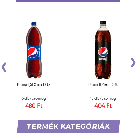
‹
Pepsi 1,5l Cola DRS
Pepsi 1l Zero DRS
6 db/csomag
15 db/csomag
480 Ft
404 Ft
TERMÉK KATEGÓRIÁK