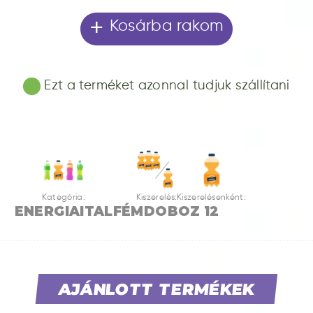
+
Kosárba rakom
Ezt a terméket azonnal tudjuk szállítani
Kategória:
Kiszerelés:
Kiszerelésenként:
ENERGIAITAL
FÉMDOBOZ
12
AJÁNLOTT TERMÉKEK