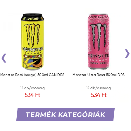
‹
Monster Rossi (sárga) 500ml CAN DRS
Monster Ultra Rosa 500ml DRS
12 db/csomag
12 db/csomag
534 Ft
534 Ft
TERMÉK KATEGÓRIÁK