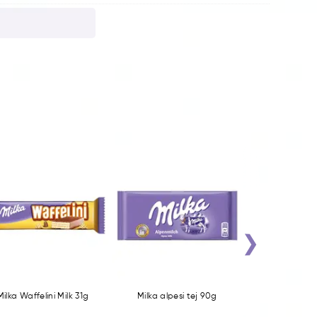
›
Milka Waffelini Milk 31g
Milka alpesi tej 90g
Milka Meggyes 