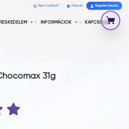
Nem találod?
Hírlevél
Bejelentkezés
RESKEDELEM
INFORMÁCIÓK
KAPCSOLAT
 Chocomax 31g