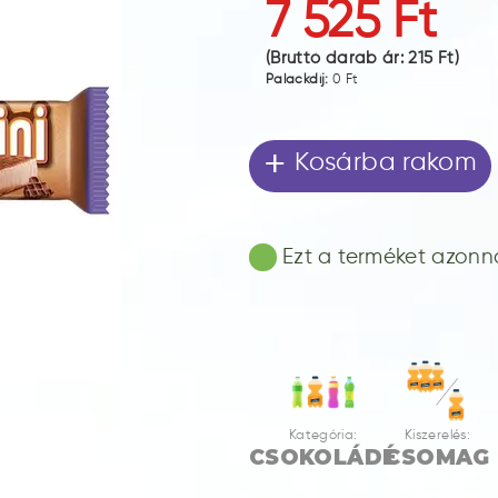
7 525 Ft
(Bruttó darab ár:
215 Ft
)
Palackdíj:
0 Ft
+
Kosárba rakom
Ezt a terméket azonnal
Kategória:
Kiszerelés:
CSOKOLÁDÉ
CSOMAG