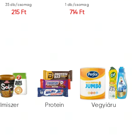
35 db/csomag
1 db/csomag
22 db/c
215 Ft
714 Ft
714 
elmiszer
Protein
Vegyiáru