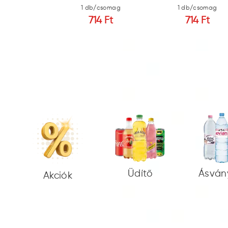
b/csomag
1 db/csomag
1 db/csomag
14 Ft
714 Ft
714 Ft
Üdítő
Ásván
Akciók