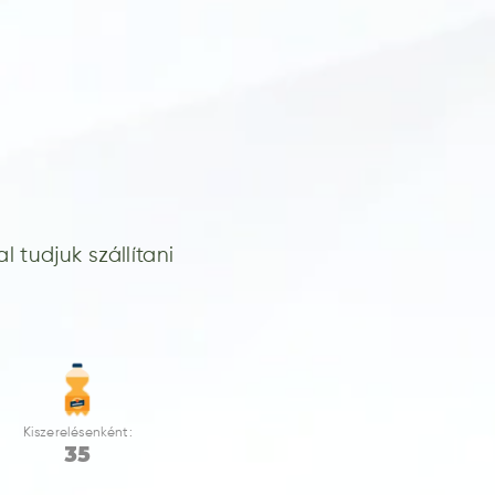
 tudjuk szállítani
Kiszerelésenként:
35