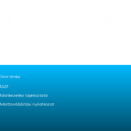
Oldal térkép
ÁSZF
Adatkezelési tájékoztató
Adattovábbítási nyilatkozat