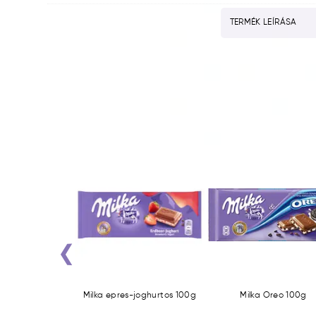
TERMÉK LEÍRÁSA
‹
s (Cherry) 100g
Milka epres-joghurtos 100g
Milka Oreo 100g