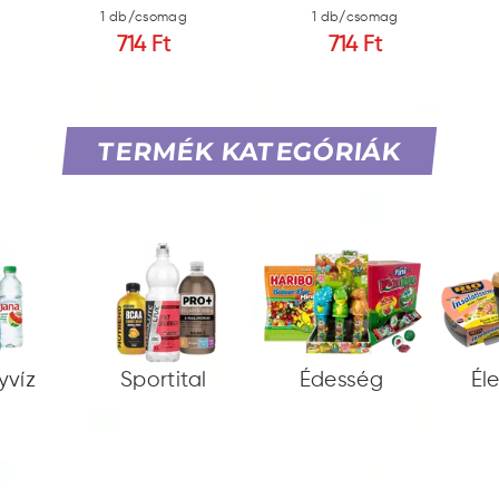
1 db/csomag
1 db/csomag
714 Ft
714 Ft
TERMÉK KATEGÓRIÁK
yvíz
Sportital
Édesség
Él