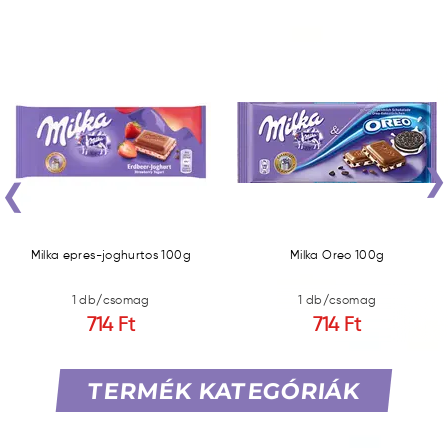
‹
Milka epres-joghurtos 100g
Milka Oreo 100g
1 db/csomag
1 db/csomag
714 Ft
714 Ft
TERMÉK KATEGÓRIÁK