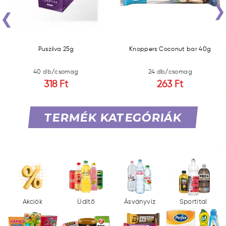
‹
Puszilva 25g
Knoppers Coconut bar 40g
40 db/csomag
24 db/csomag
318 Ft
263 Ft
TERMÉK KATEGÓRIÁK
Akciók
Üdítő
Ásványvíz
Sportital