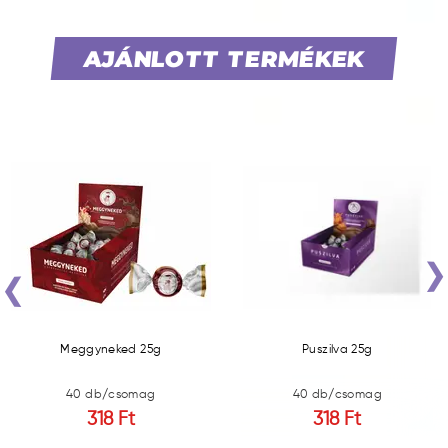
AJÁNLOTT TERMÉKEK
‹
Meggyneked 25g
Puszilva 25g
40 db/csomag
40 db/csomag
318 Ft
318 Ft