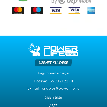
ÜZENET KÜLDÉSE
Cégünk elérhetőségei
Hotline:
+36 70 21 22 111
E-mail: rendeles@powerlife.hu
Oldal térkép
ÁSZF