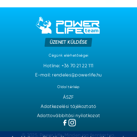
ÜZENET KÜLDÉSE
Cégünk elérhetőségei
Hotline:
+36 70 21 22 111
E-mail: rendeles@powerlife.hu
Oldal térkép
ÁSZF
Adatkezelési tájékoztató
Adattovábbítási nyilatkozat
© 2025. Power Life. Minden jog fenntartva.