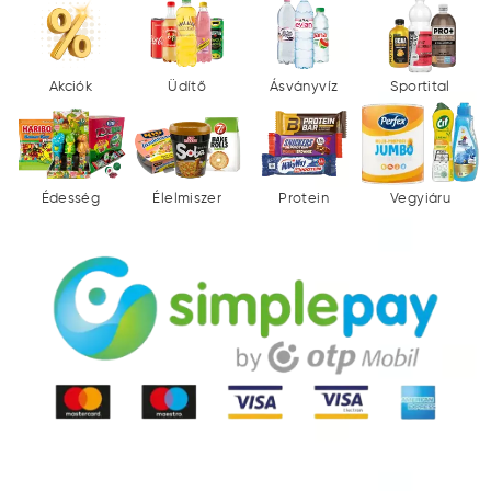
Akciók
Üdítő
Ásványvíz
Sportital
Édesség
Élelmiszer
Protein
Vegyiáru