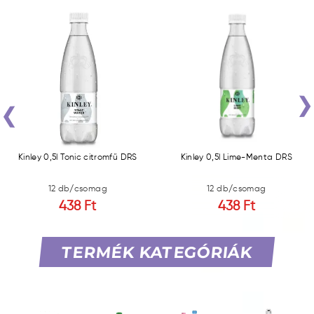
‹
Kinley 0,5l Tonic citromfű DRS
Kinley 0,5l Lime-Menta DRS
12 db/csomag
12 db/csomag
438 Ft
438 Ft
TERMÉK KATEGÓRIÁK