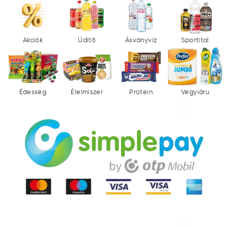
Akciók
Üdítő
Ásványvíz
Sportital
Édesség
Élelmiszer
Protein
Vegyiáru