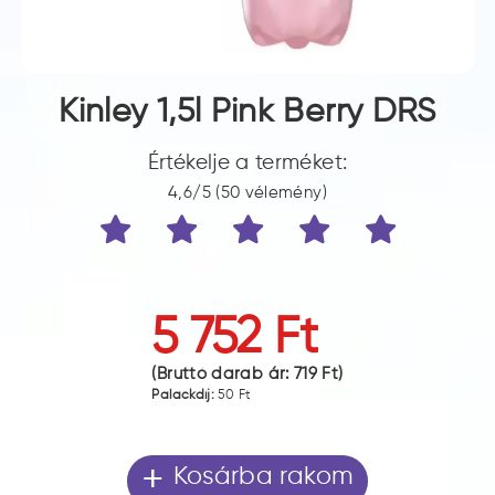
Kinley 1,5l Pink Berry DRS
Értékelje a terméket:
4,6/5 (50 vélemény)
5 752 Ft
(Bruttó darab ár:
719 Ft
)
Palackdíj:
50 Ft
+
Kosárba rakom