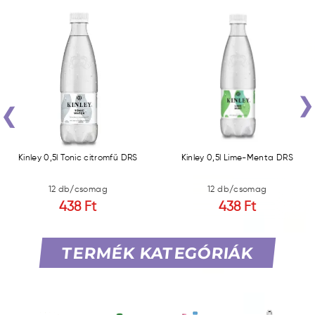
‹
Kinley 0,5l Tonic citromfű DRS
Kinley 0,5l Lime-Menta DRS
12 db/csomag
12 db/csomag
438 Ft
438 Ft
TERMÉK KATEGÓRIÁK