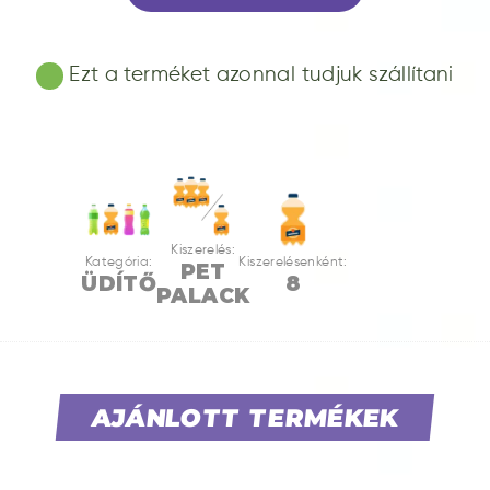
Ezt a terméket azonnal tudjuk szállítani
Kiszerelés:
Kategória:
Kiszerelésenként:
PET
ÜDÍTŐ
8
PALACK
AJÁNLOTT TERMÉKEK