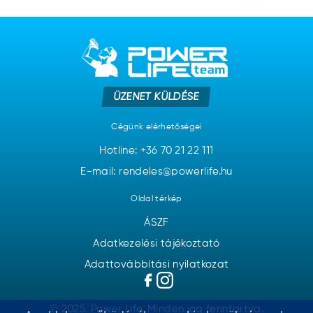
ÜZENET KÜLDÉSE
Cégünk elérhetőségei
Hotline:
+36 70 21 22 111
E-mail: rendeles@powerlife.hu
Oldal térkép
ÁSZF
Adatkezelési tájékoztató
Adattovábbítási nyilatkozat
© 2025. Power Life. Minden jog fenntartva.