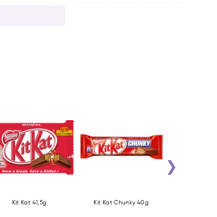
›
Kit Kat 41,5g
Kit Kat Chunky 40g
Mars sze