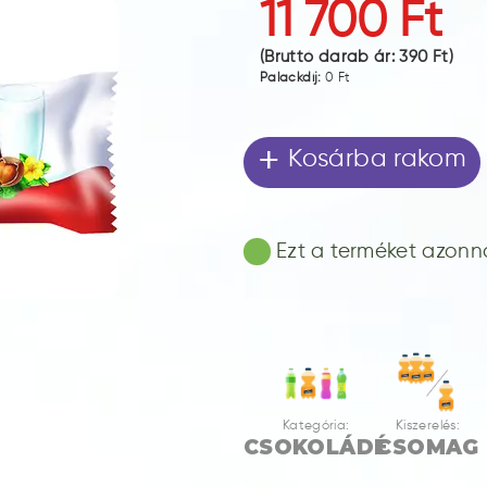
11 700 Ft
(Bruttó darab ár:
390 Ft
)
Palackdíj:
0 Ft
+
Kosárba rakom
Ezt a terméket azonnal
Kategória:
Kiszerelés:
CSOKOLÁDÉ
CSOMAG