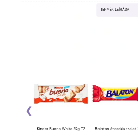
TERMÉK LEÍRÁSA
‹
zelet 51g
Kinder Bueno White 39g T2
Balaton étcsokis szelet