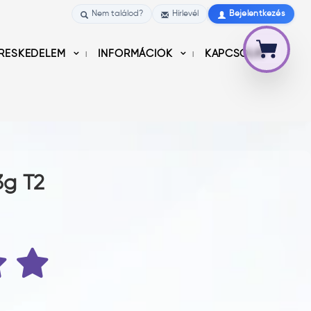
Nem találod?
Hírlevél
Bejelentkezés
RESKEDELEM
INFORMÁCIÓK
KAPCSOLAT
3g T2