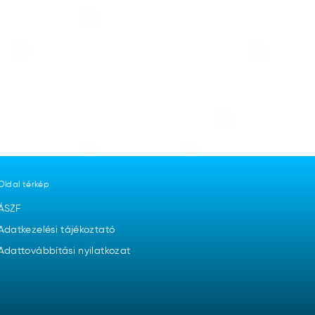
Oldal térkép
ÁSZF
Adatkezelési tájékoztató
Adattovábbítási nyilatkozat