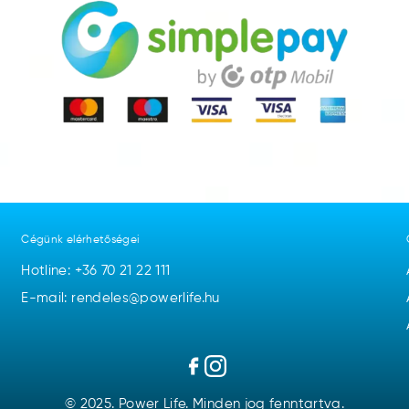
Cégünk elérhetőségei
Hotline:
+36 70 21 22 111
E-mail: rendeles@powerlife.hu
© 2025. Power Life. Minden jog fenntartva.