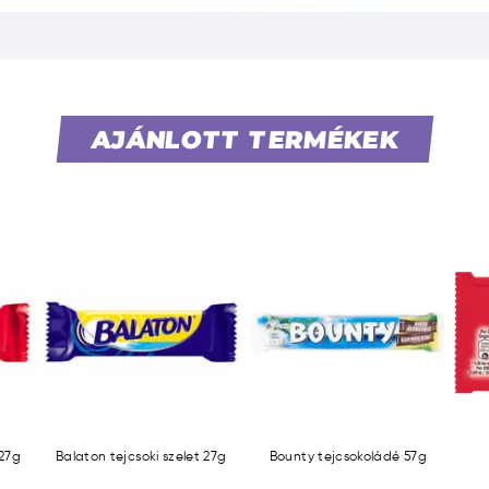
AJÁNLOTT TERMÉKEK
 27g
Balaton tejcsoki szelet 27g
Bounty tejcsokoládé 57g