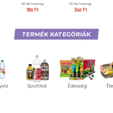
48 db/csomag
24 db/csomag
186 Ft
366 Ft
TERMÉK KATEGÓRIÁK
yvíz
Sportital
Édesség
Él