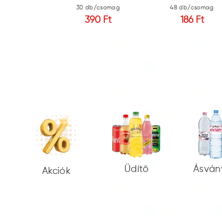
b/csomag
30 db/csomag
48 db/csomag
6 Ft
390 Ft
186 Ft
Üdítő
Ásván
Akciók