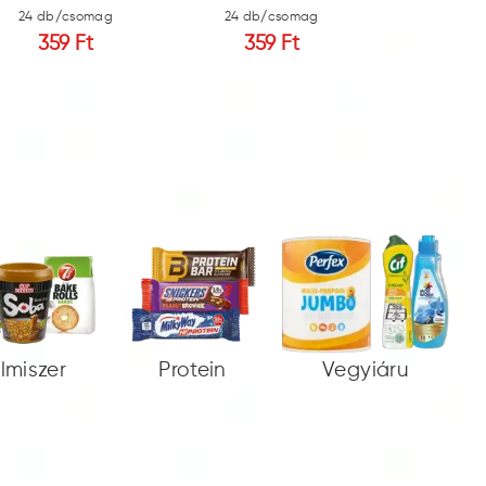
24 db/csomag
24 db/csomag
40 db/c
359 Ft
359 Ft
366
elmiszer
Protein
Vegyiáru