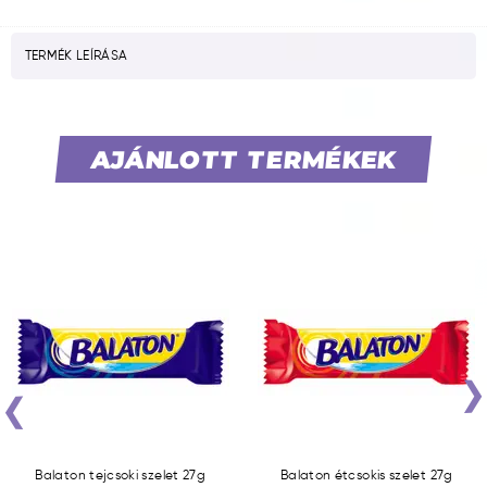
TERMÉK LEÍRÁSA
AJÁNLOTT TERMÉKEK
‹
Balaton tejcsoki szelet 27g
Balaton étcsokis szelet 27g