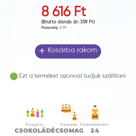
8 616 Ft
(Bruttó darab ár:
359 Ft
)
Palackdíj:
0 Ft
+
Kosárba rakom
Ezt a terméket azonnal tudjuk szállítani
Kategória:
Kiszerelés:
Kiszerelésenként:
CSOKOLÁDÉ
CSOMAG
24