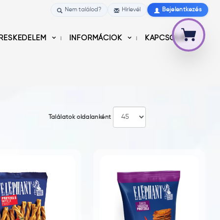
Nem találod?
Hírlevél
Bejelentkezés
RESKEDELEM
INFORMÁCIÓK
KAPCSOLAT
Találatok oldalanként