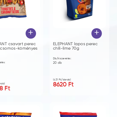
+
+
ANT csavart perec
ELEPHANT lapos perec
icsomos-köményes
chili-lime 70g
Db/kiszerelés:
elés:
20
db
(
431
Ft/darab)
8620
Ft
rab)
8
Ft