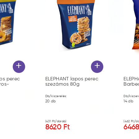
+
+
os perec
ELEPHANT lapos perec
ELEPH
ros-
szezámos 80g
Barbe
Db/kiszerelés:
Db/kiszer
20
db
14
db
(
431
Ft/darab)
(
462
Ft/da
8620
Ft
646