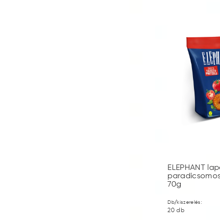
ELEPHANT lap
paradicsomos
70g
Db/kiszerelés:
20
db