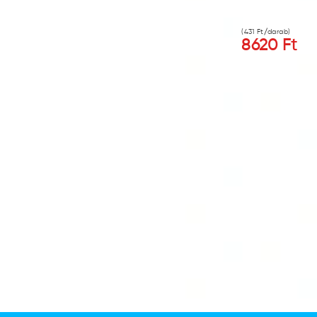
(
431
Ft/darab)
8620
Ft