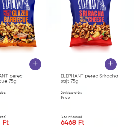
+
+
ANT perec
ELEPHANT perec Sriracha
cue 75g
sajt 75g
elés:
Db/kiszerelés:
14
db
rab)
(
462
Ft/darab)
8
Ft
6468
Ft