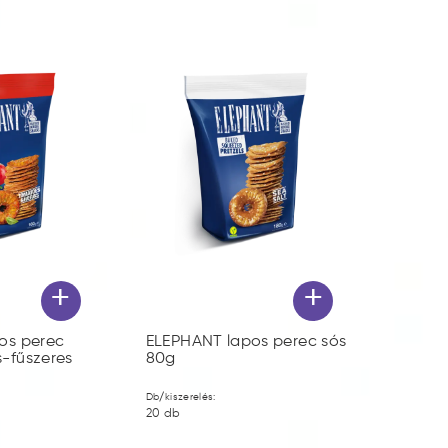
+
+
os perec
ELEPHANT lapos perec sós
-fűszeres
80g
Db/kiszerelés:
20
db