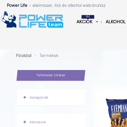
Power Life
– élelmiszer, ital és alkohol webáruház
ÚJ
AKCIÓK
ALKOHOL
Főoldal
Termékek
Feltételek törlése
Kategóriák
Márkáink