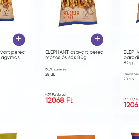
+
+
vart perec
ELEPHANT csavart perec
ELEPH
 hagymás
mézes és sós 80g
parad
80g
Db/kiszerelés:
Db/kiszer
28
db
28
db
(
431
Ft/darab)
12068
Ft
(
431
Ft/da
1206