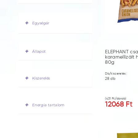
Egységár
Állapot
ELEPHANT csa
karamellizált
80g
Db/kiszerelés:
Kiszerelés
28
db
(
431
Ft/darab)
12068
Ft
Energia tartalom