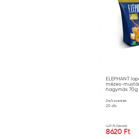
ELEPHANT lap
mézes-mustá
hagymás 70g
Db/kiszerelés:
20
db
(
431
Ft/darab)
8620
Ft