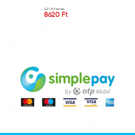
(
431
Ft/darab)
8620
Ft