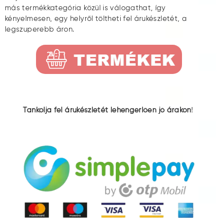
más termékkategória közül is válogathat, így
kényelmesen, egy helyről töltheti fel árukészletét, a
legszuperebb áron.
Tankolja fel árukészletét lehengerlően jó árakon
!