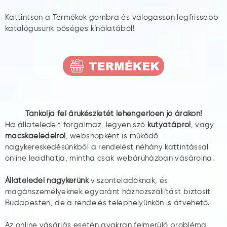
Kattintson a Termékek gombra és válogasson legfrissebb
katalógusunk bőséges kínálatából!
Tankolja fel árukészletét lehengerlően jó árakon!
Ha állateledelt forgalmaz, legyen szó
kutyatápról
, vagy
macskaeledelről
, webshopként is működő
nagykereskedésünkből a rendelést néhány kattintással
online leadhatja, mintha csak webáruházban vásárolna.
Állateledel nagykerünk
viszonteladóknak, és
magánszemélyeknek egyaránt házhozszállítást biztosít
Budapesten, de a rendelés telephelyünkön is átvehető.
Az online vásárlás esetén gyakran felmerülő probléma,