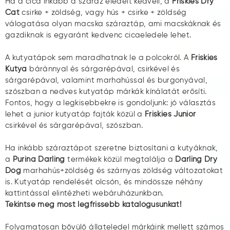
Ha a cica inkább a száraz eledelt kedveli, a
Friskies Dry
Cat
csirke + zöldség, vagy hús + csirke + zöldség
válogatása olyan macska száraztáp, ami macskáknak és
gazdiknak is egyaránt kedvenc cicaeledele lehet.
A kutyatápok sem maradhatnak le a polcokról. A
Friskies
Kutya
báránnyal és sárgarépával, csirkével és
sárgarépával, valamint marhahússal és burgonyával,
szószban a nedves kutyatáp márkák kínálatát erősíti.
Fontos, hogy a legkisebbekre is gondoljunk: jó választás
lehet a junior kutyatáp fajták közül a
Friskies Junior
csirkével és sárgarépával, szószban.
Ha inkább száraztápot szeretne biztosítani a kutyáknak,
a
Purina Darling
termékek közül megtalálja a
Darling Dry
Dog
marhahús+zöldség és szárnyas zöldség változatokat
is. Kutyatáp rendelését olcsón, és mindössze néhány
kattintással elintézheti webáruházunkban.
Tekintse meg most legfrissebb katalógusunkat!
Folyamatosan bővülő állateledel márkáink mellett számos