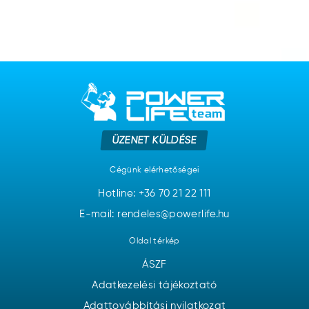
ÜZENET KÜLDÉSE
Cégünk elérhetőségei
Hotline:
+36 70 21 22 111
E-mail: rendeles@powerlife.hu
Oldal térkép
ÁSZF
Adatkezelési tájékoztató
Adattovábbítási nyilatkozat