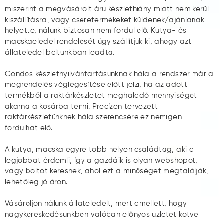
miszerint a megvásárolt áru készlethiány miatt nem kerül
kiszállításra, vagy cseretermékeket küldenek/ajánlanak
helyette, nálunk biztosan nem fordul elő. Kutya- és
macskaeledel rendelését úgy szállítjuk ki, ahogy azt
állateledel boltunkban leadta.
Gondos készletnyilvántartásunknak hála a rendszer már a
megrendelés véglegesítése előtt jelzi, ha az adott
termékből a raktárkészletet meghaladó mennyiséget
akarna a kosárba tenni. Precízen tervezett
raktárkészletünknek hála szerencsére ez nemigen
fordulhat elő.
A kutya, macska egyre több helyen családtag, aki a
legjobbat érdemli, így a gazdáik is olyan webshopot,
vagy boltot keresnek, ahol ezt a minőséget megtalálják,
lehetőleg jó áron.
Vásároljon nálunk állateledelt, mert amellett, hogy
nagykereskedésünkben valóban előnyös üzletet kötve