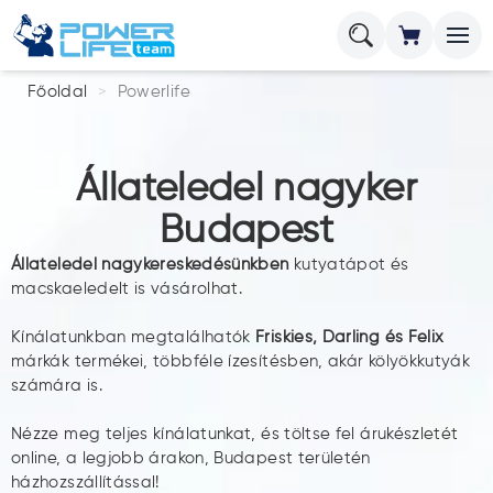
Főoldal
Powerlife
Állateledel nagyker
Budapest
Állateledel nagykereskedésünkben
kutyatápot és
macskaeledelt is vásárolhat.
Kínálatunkban megtalálhatók
Friskies, Darling és Felix
márkák termékei, többféle ízesítésben, akár kölyökkutyák
számára is.
Nézze meg teljes kínálatunkat, és töltse fel árukészletét
online, a legjobb árakon, Budapest területén
házhozszállítással!