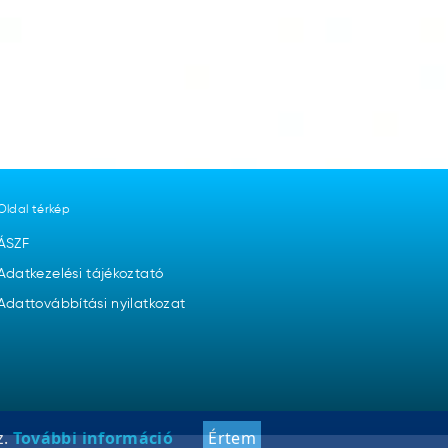
Oldal térkép
ÁSZF
Adatkezelési tájékoztató
Adattovábbítási nyilatkozat
z.
További információ
Értem