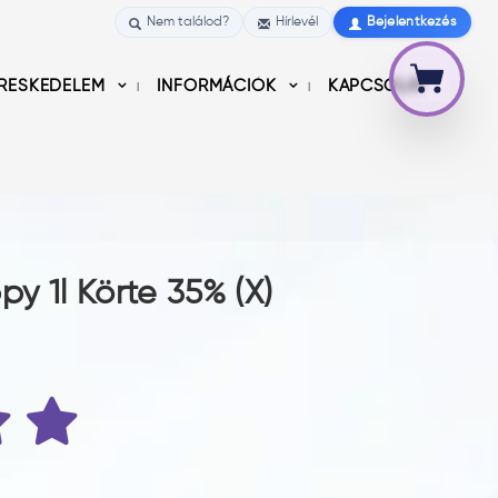
Nem találod?
Hírlevél
Bejelentkezés
RESKEDELEM
INFORMÁCIÓK
KAPCSOLAT
 1l Körte 35% (X)