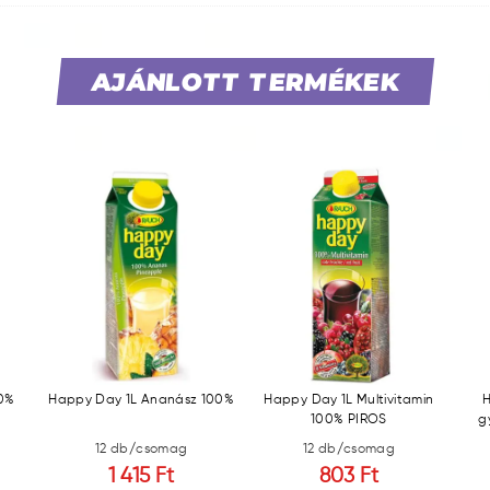
AJÁNLOTT TERMÉKEK
00%
Happy Day 1L Ananász 100%
Happy Day 1L Multivitamin
100% PIROS
g
12 db/csomag
12 db/csomag
1 415 Ft
803 Ft