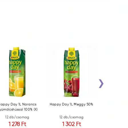
›
Happy Day 1L Narancs
Happy Day 1L Meggy 50%
Happy Day 1L
yümölcshússal 100% (X)
30% 
12 db/csomag
12 db/csomag
12 db/c
1 278 Ft
1 302 Ft
971 