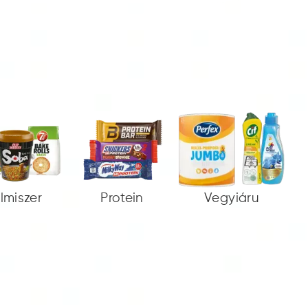
elmiszer
Protein
Vegyiáru