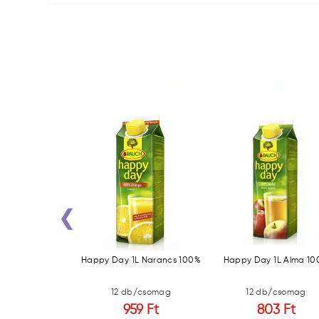
‹
1L Gránátalma
Happy Day 1L Narancs 100%
Happy Day 1L Alma 1
% (X)
b/csomag
12 db/csomag
12 db/csomag
71 Ft
959 Ft
803 Ft