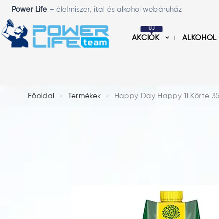
Power Life
– élelmiszer, ital és alkohol webáruház
ÚJ
AKCIÓK
ALKOHOL
Főoldal
Termékek
Happy Day Happy 1l Körte 35