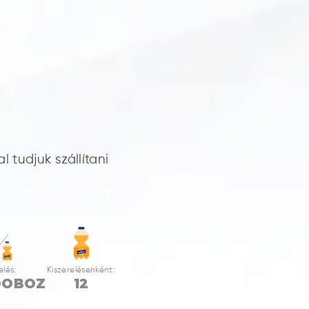
 tudjuk szállítani
elés:
Kiszerelésenként:
DOBOZ
12