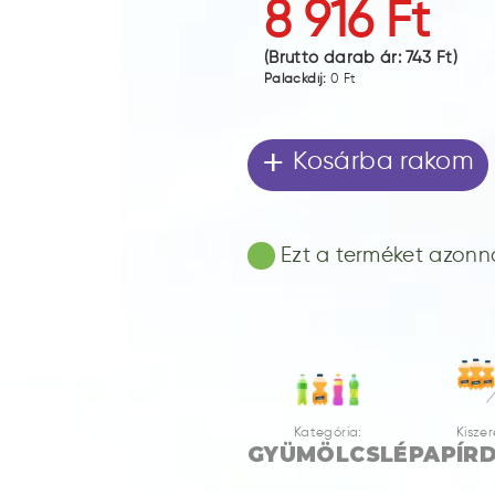
8 916 Ft
(Bruttó darab ár:
743 Ft
)
Palackdíj:
0 Ft
+
Kosárba rakom
Ezt a terméket azonnal
Kategória:
Kiszer
GYÜMÖLCSLÉ
PAPÍR