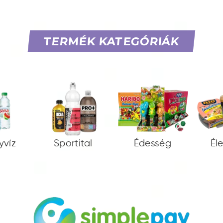
TERMÉK KATEGÓRIÁK
yvíz
Sportital
Édesség
Él