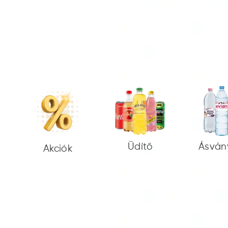
Üdítő
Ásván
Akciók