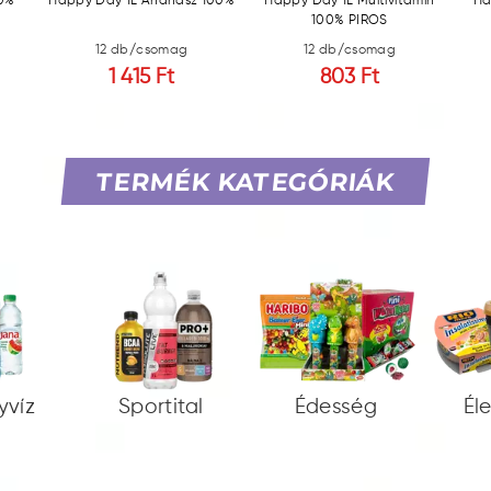
00%
Happy Day 1L Ananász 100%
Happy Day 1L Multivitamin
Ha
100% PIROS
12 db/csomag
12 db/csomag
1 415 Ft
803 Ft
TERMÉK KATEGÓRIÁK
yvíz
Sportital
Édesség
Él