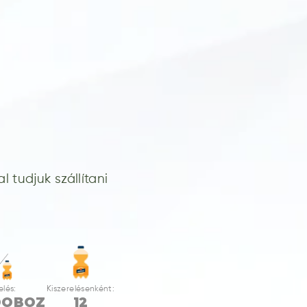
 tudjuk szállítani
elés:
Kiszerelésenként:
DOBOZ
12