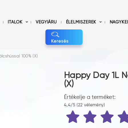
ITALOK
VEGYIÁRU
ÉLELMISZEREK
NAGYKE
Keresés
cshússal 100% (X)
Happy Day 1L N
(X)
Értékelje a terméket:
4,4/5 (22 vélemény)