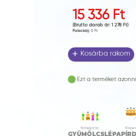
15 336 Ft
(Bruttó darab ár:
1 278 Ft
)
Palackdíj:
0 Ft
+
Kosárba rakom
Ezt a terméket azonnal
Kategória:
Kiszer
GYÜMÖLCSLÉ
PAPÍR