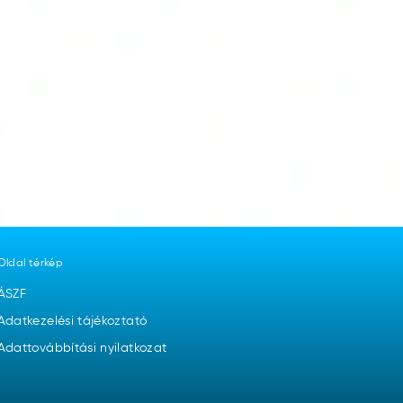
Oldal térkép
ÁSZF
Adatkezelési tájékoztató
Adattovábbítási nyilatkozat