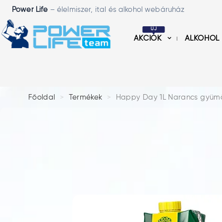
Power Life
– élelmiszer, ital és alkohol webáruház
ÚJ
AKCIÓK
ALKOHOL
Főoldal
Termékek
Happy Day 1L Narancs gyümöl