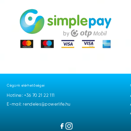
Cégünk elérhetőségei
Hotline:
+36 70 21 22 111
E-mail: rendeles@powerlife.hu