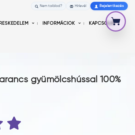
Nem találod?
Hírlevél
Bejelentkezés
RESKEDELEM
INFORMÁCIÓK
KAPCSOLAT
arancs gyümölcshússal 100%