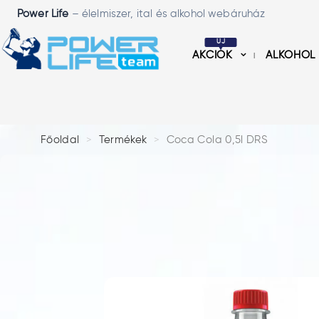
Power Life
– élelmiszer, ital és alkohol webáruház
ÚJ
AKCIÓK
ALKOHOL
Főoldal
Termékek
Coca Cola 0,5l DRS