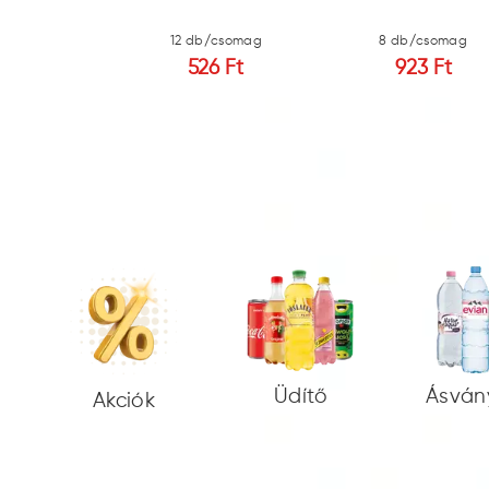
b/csomag
12 db/csomag
8 db/csomag
7 Ft
526 Ft
923 Ft
Üdítő
Ásván
Akciók