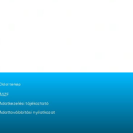
Oldal térkép
ÁSZF
Adatkezelési tájékoztató
Adattovábbítási nyilatkozat