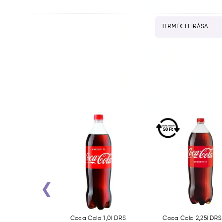
TERMÉK LEÍRÁSA
‹
 0,3l PET DRS
Coca Cola 1,0l DRS
Coca Cola 2,25l DRS