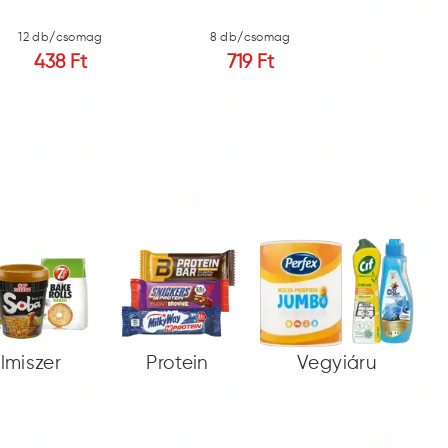
12 db/csomag
8 db/csomag
12 db/c
438 Ft
719 Ft
287
elmiszer
Protein
Vegyiáru