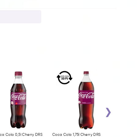
›
ca Cola 0,5l Cherry DRS
Coca Cola 1,75l Cherry DRS
Coca Cola 0,