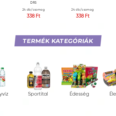
DRS
24 db/csomag
24 db/csomag
338 Ft
338 Ft
TERMÉK KATEGÓRIÁK
yvíz
Sportital
Édesség
Él