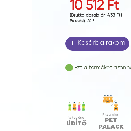
10 512 Ft
(Bruttó darab ár:
438 Ft
)
Palackdíj:
50 Ft
+
Kosárba rakom
Ezt a terméket azonnal
Kiszerelés:
Kategória:
PET
ÜDÍTŐ
PALACK