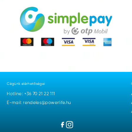
Cégünk elérhetőségei
Hotline:
+36 70 21 22 111
E-mail: rendeles@powerlife.hu