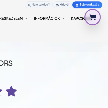
Nem találod?
Hírlevél
Bejelentkezés
RESKEDELEM
INFORMÁCIÓK
KAPCSOLAT
 DRS