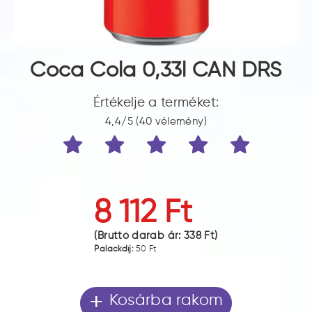
Coca Cola 0,33l CAN DRS
Értékelje a terméket:
4,4/5 (40 vélemény)
8 112 Ft
(Bruttó darab ár:
338 Ft
)
Palackdíj:
50 Ft
+
Kosárba rakom