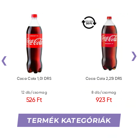
‹
Coca Cola 1,0l DRS
Coca Cola 2,25l DRS
12 db/csomag
8 db/csomag
526 Ft
923 Ft
TERMÉK KATEGÓRIÁK