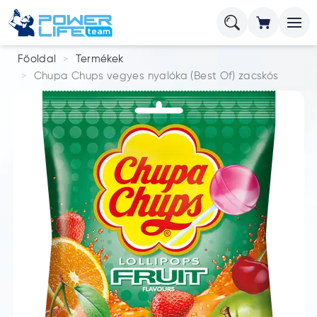
Főoldal
Termékek
Chupa Chups vegyes nyalóka (Best Of) zacskós