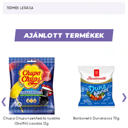
TERMÉK LEÍRÁSA
AJÁNLOTT TERMÉKEK
‹
Chupa Chups nyelvfestős nyalóka
Bonbonetti Dunakavics 70g
(Graffiti) zacskós 12g