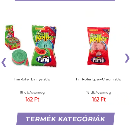
‹
Fini Roller Dinnye 20g
Fini Roller Eper-Cream 20g
18 db/csomag
18 db/csomag
162 Ft
162 Ft
TERMÉK KATEGÓRIÁK