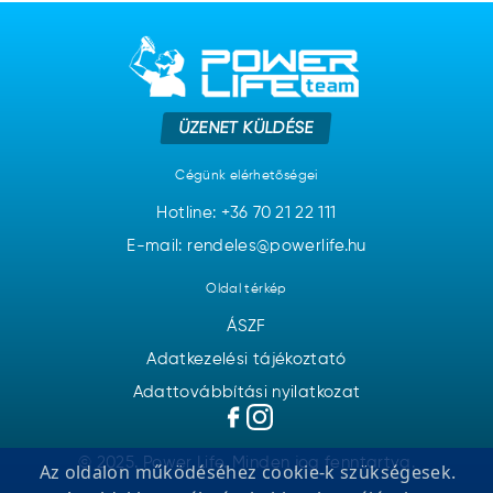
ÜZENET KÜLDÉSE
Cégünk elérhetőségei
Hotline:
+36 70 21 22 111
E-mail: rendeles@powerlife.hu
Oldal térkép
ÁSZF
Adatkezelési tájékoztató
Adattovábbítási nyilatkozat
© 2025. Power Life. Minden jog fenntartva.
Az oldalon működéséhez cookie-k szükségesek.