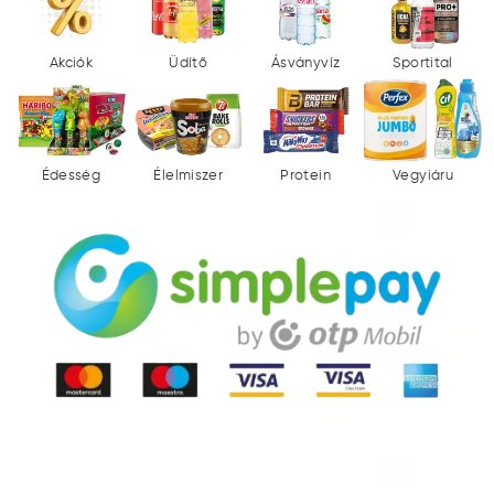
Akciók
Üdítő
Ásványvíz
Sportital
Édesség
Élelmiszer
Protein
Vegyiáru