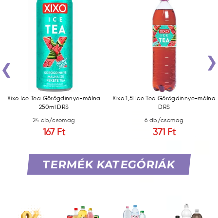
‹
Xixo Ice Tea Görögdinnye-málna
Xixo 1,5l Ice Tea Görögdinnye-málna
250ml DRS
DRS
24 db/csomag
6 db/csomag
167 Ft
371 Ft
TERMÉK KATEGÓRIÁK