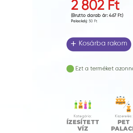
2 802 Ft
(Bruttó darab ár:
467 Ft
)
Palackdíj:
50 Ft
+
Kosárba rakom
Ezt a terméket azonnal
Kategória:
Kiszerelés:
ÍZESÍTETT
PET
VÍZ
PALAC