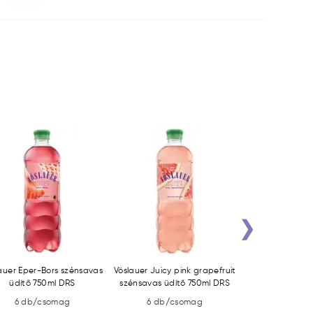
›
auer Eper-Bors szénsavas
Vöslauer Juicy pink grapefruit
Jana 1,5l szőlő
üdítő 750ml DRS
szénsavas üdítő 750ml DRS
6 db/csomag
6 db/csomag
6 db/c