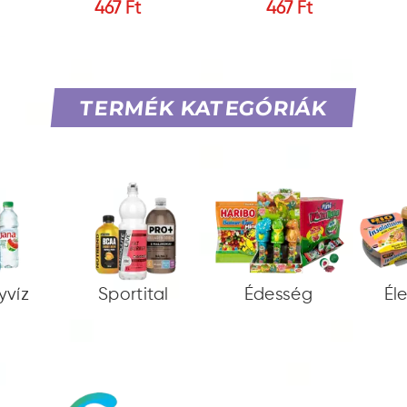
467 Ft
467 Ft
TERMÉK KATEGÓRIÁK
yvíz
Sportital
Édesség
Él