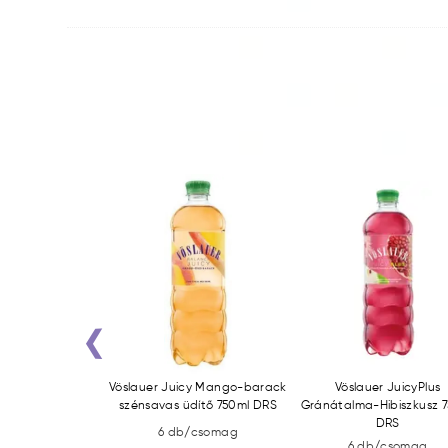
‹
lő-mirabella DRS
Vöslauer Juicy Mango-barack
Vöslauer JuicyPlus
szénsavas üdítő 750ml DRS
Gránátalma-Hibiszkusz 
DRS
/csomag
6 db/csomag
6 db/csomag