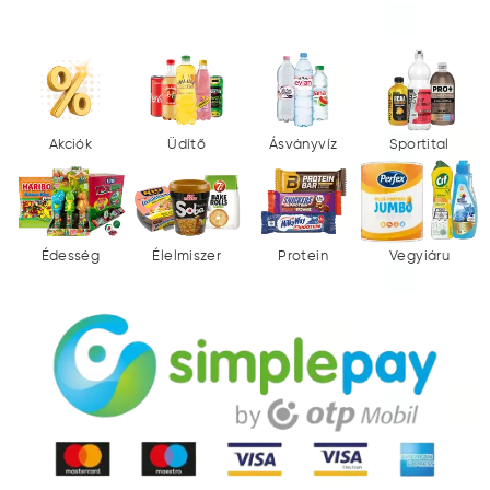
Akciók
Üdítő
Ásványvíz
Sportital
Édesség
Élelmiszer
Protein
Vegyiáru