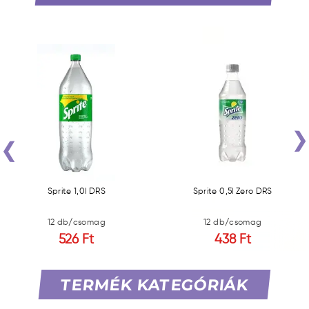
‹
Sprite 1,0l DRS
Sprite 0,5l Zero DRS
12 db/csomag
12 db/csomag
526 Ft
438 Ft
TERMÉK KATEGÓRIÁK