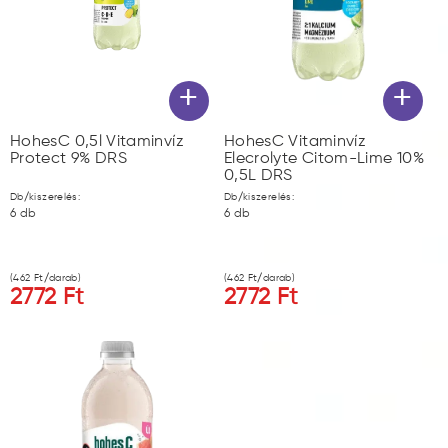
+
+
HohesC 0,5l Vitaminvíz
HohesC Vitaminvíz
Protect 9% DRS
Elecrolyte Citom-Lime 10%
0,5L DRS
Db/kiszerelés:
Db/kiszerelés:
6
db
6
db
(
462
Ft/darab)
(
462
Ft/darab)
2772
Ft
2772
Ft