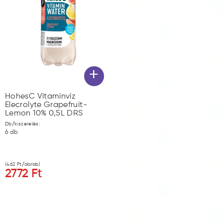
+
HohesC Vitaminvíz
Elecrolyte Grapefruit-
Lemon 10% 0,5L DRS
Db/kiszerelés:
6
db
(
462
Ft/darab)
2772
Ft