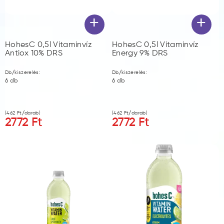
+
+
HohesC 0,5l Vitaminvíz
HohesC 0,5l Vitaminvíz
Antiox 10% DRS
Energy 9% DRS
Db/kiszerelés:
Db/kiszerelés:
6
db
6
db
(
462
Ft/darab)
(
462
Ft/darab)
2772
Ft
2772
Ft