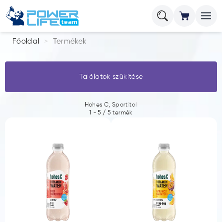
Főoldal
Termékek
Találatok szűkítése
Hohes C, Sportital
1
-
5
/
5
termék