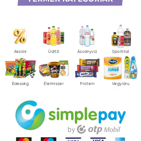
Akciók
Üdítő
Ásványvíz
Sportital
Édesség
Élelmiszer
Protein
Vegyiáru