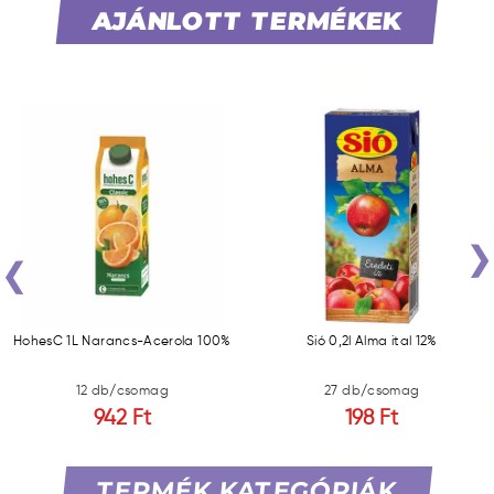
AJÁNLOTT TERMÉKEK
‹
HohesC 1L Narancs-Acerola 100%
Sió 0,2l Alma ital 12%
12 db/csomag
27 db/csomag
942 Ft
198 Ft
TERMÉK KATEGÓRIÁK