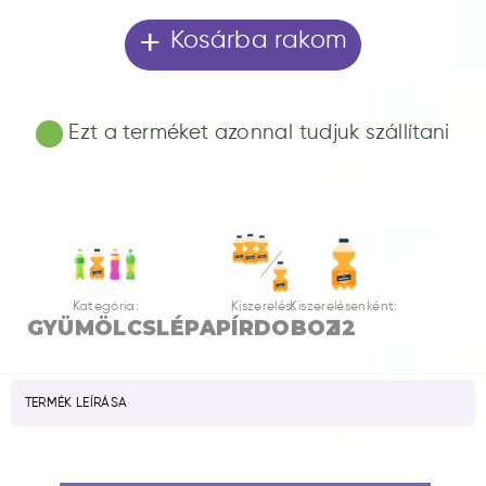
+
Kosárba rakom
Ezt a terméket azonnal tudjuk szállítani
Kategória:
Kiszerelés:
Kiszerelésenként:
GYÜMÖLCSLÉ
PAPÍRDOBOZ
12
TERMÉK LEÍRÁSA