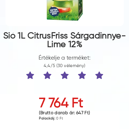
Sió 1L CitrusFriss Sárgadinnye-
Lime 12%
Értékelje a terméket:
4,4/5 (30 vélemény)
7 764 Ft
(Bruttó darab ár:
647 Ft
)
Palackdíj:
0 Ft