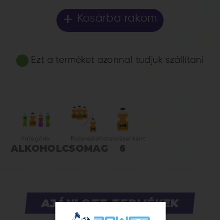
+
Kosárba rakom
Ezt a terméket azonnal tudjuk szállítani
Kategória:
Kiszerelés:
Kiszerelésenként:
ALKOHOL
CSOMAG
6
AJÁNLOTT TERMÉKEK