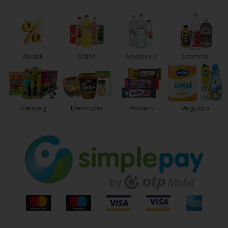
Akciók
Üdítő
Ásványvíz
Sportital
Édesség
Élelmiszer
Protein
Vegyiáru