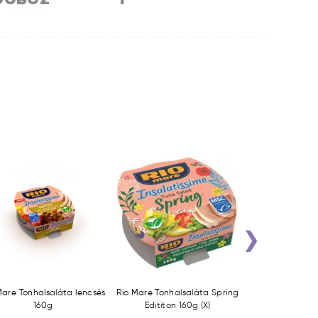
›
Mare Tonhalsaláta lencsés
Rio Mare Tonhalsaláta Spring
Trakta Készétel 
160g
Edititon 160g (X)
rizzs