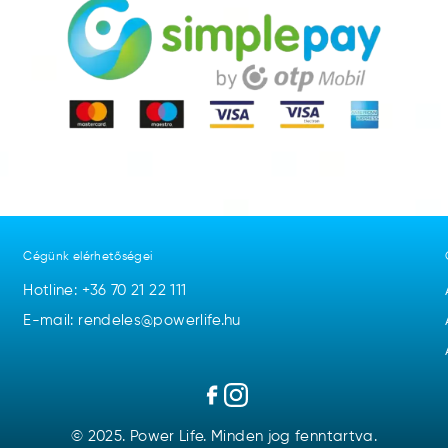
Cégünk elérhetőségei
Hotline:
+36 70 21 22 111
E-mail: rendeles@powerlife.hu
© 2025. Power Life. Minden jog fenntartva.