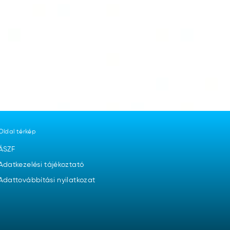
Oldal térkép
ÁSZF
Adatkezelési tájékoztató
Adattovábbítási nyilatkozat