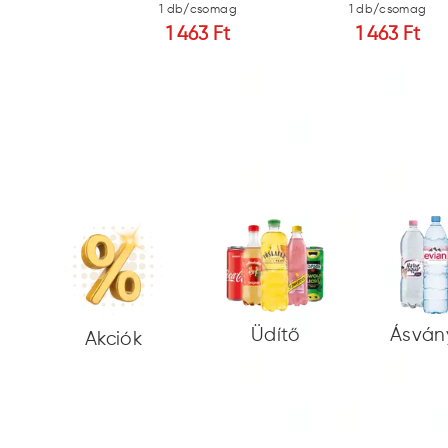
/csomag
1 db/csomag
1 db/csomag
799 Ft
1 463 Ft
1 463 Ft
Üdítő
Ásván
Akciók