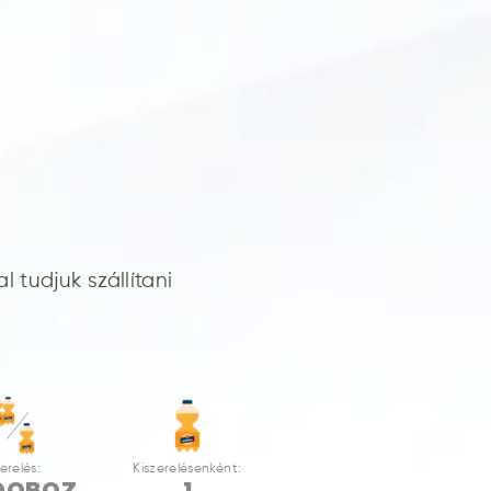
 tudjuk szállítani
erelés:
Kiszerelésenként:
DOBOZ
1