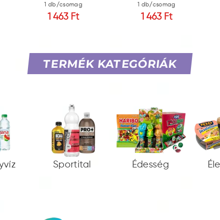
1 db/csomag
1 db/csomag
1 463 Ft
1 463 Ft
TERMÉK KATEGÓRIÁK
yvíz
Sportital
Édesség
Él