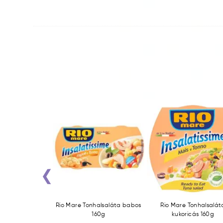
‹
l 330g Chilis bab
Rio Mare Tonhalsaláta babos
Rio Mare Tonhalsalát
izzsel
160g
kukoricás 160g