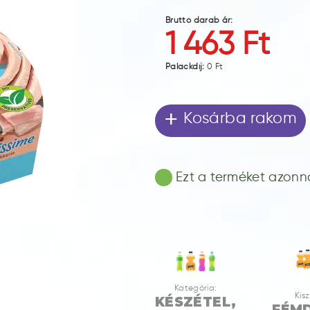
Bruttó darab ár:
1 463 Ft
Palackdíj:
0 Ft
+
Kosárba rakom
Ezt a terméket azonnal
Kategória:
Kisz
KÉSZÉTEL,
FÉM